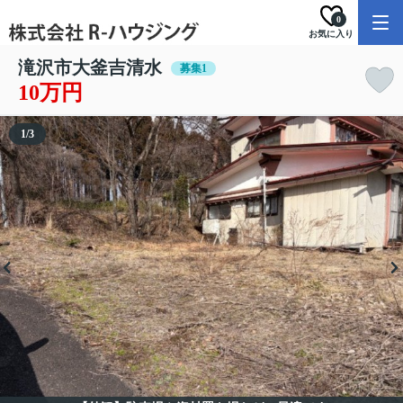
0
お気に入り
滝沢市大釜吉清水
募集1
10万円
1
/
3