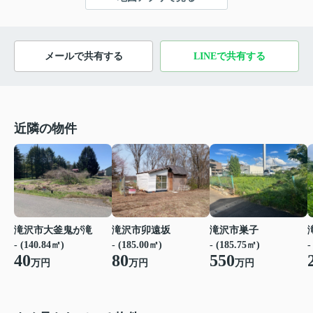
メールで共有する
LINEで共有する
近隣の物件
滝沢市大釜鬼が滝
滝沢市卯遠坂
滝沢市巣子
- (140.84㎡)
- (185.00㎡)
- (185.75㎡)
-
40
80
550
万円
万円
万円