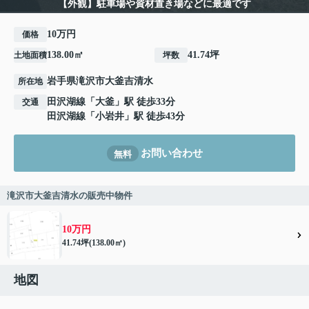
【外観】駐車場や資材置き場などに最適です
10万円
価格
138.00㎡
41.74坪
土地面積
坪数
岩手県
滝沢市
大釜吉清水
所在地
田沢湖線
「
大釜
」駅 徒歩33分
交通
田沢湖線
「
小岩井
」駅 徒歩43分
お問い合わせ
無料
滝沢市大釜吉清水の販売中物件
10万円
41.74坪(138.00㎡)
地図