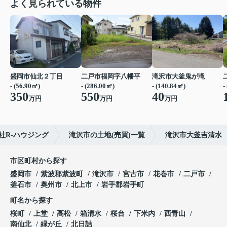
よく見られている物件
盛岡市仙北２丁目
二戸市福岡字八幡平
滝沢市大釜鬼が滝
- (56.90㎡)
- (286.00㎡)
- (140.84㎡)
-
350
550
40
万円
万円
万円
社R-ハウジング
滝沢市の土地(売買)一覧
滝沢市大釜吉清水
市区町村から探す
盛岡市
紫波郡紫波町
滝沢市
宮古市
花巻市
二戸市
釜石市
奥州市
北上市
岩手郡岩手町
町名から探す
桜町
上堂
高松
箱清水
桜台
下米内
西青山
南仙北
緑が丘
北日詰