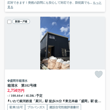
応対できます！突然の訪問にも安心して対応でき、防犯面でも...
もっと
見る
新築一戸建
盛岡市箱清水
箱清水 第10
2号棟
2,750
万円
- / 100.44㎡ / 4LDK /予定
いわて銀河鉄道「厨川」駅 徒歩26分
東北本線「盛岡」駅 徒歩55分
駐車2台可
プロパンガス
建設住宅性能評価書付