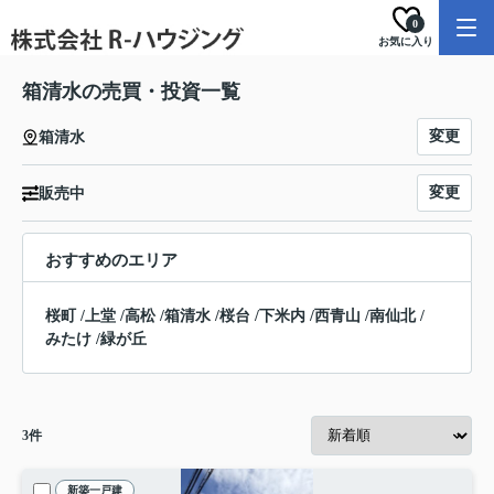
0
お気に入り
箱清水の売買・投資一覧
変更
箱清水
変更
販売中
おすすめのエリア
桜町
/
上堂
/
高松
/
箱清水
/
桜台
/
下米内
/
西青山
/
南仙北
/
みたけ
/
緑が丘
3
件
新築一戸建