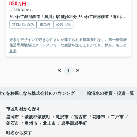
850
万円
- / 200.31㎡ / -
いわて銀河鉄道「厨川」駅 徒歩21分
いわて銀河鉄道「青山」駅 徒歩34分
プロパンガス
電気有
公共下水
好きなデザインで好きな住まいが建てられる建築条件なし。第一種低層
住居専用地域はストレスフリーな生活を送ることができ、静か...
もっと
見る
1
建てをお探しなら株式会社R-ハウジング
箱清水の売買・投資一覧
市区町村から探す
盛岡市
紫波郡紫波町
滝沢市
宮古市
花巻市
二戸市
釜石市
奥州市
北上市
岩手郡岩手町
町名から探す