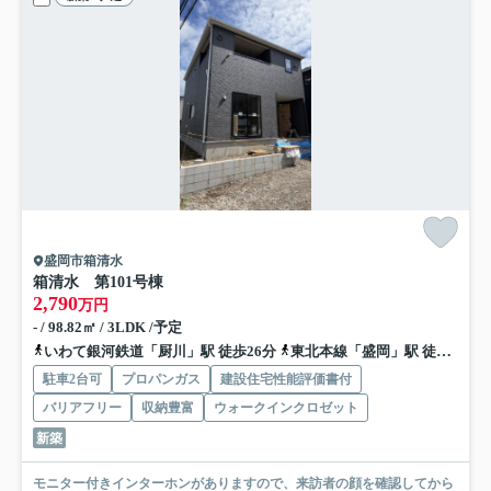
盛岡市箱清水
箱清水 第10
1号棟
2,790
万円
- / 98.82㎡ / 3LDK /予定
いわて銀河鉄道「厨川」駅 徒歩26分
東北本線「盛岡」駅 徒歩55分
駐車2台可
プロパンガス
建設住宅性能評価書付
バリアフリー
収納豊富
ウォークインクロゼット
新築
モニター付きインターホンがありますので、来訪者の顔を確認してから