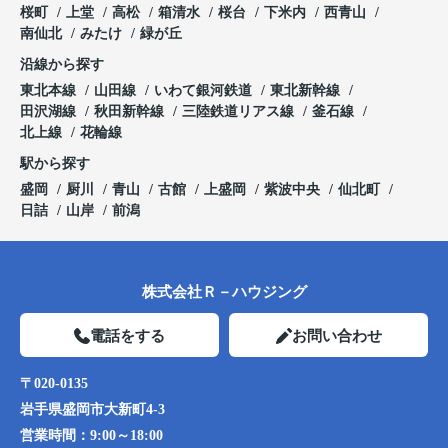
桜町
上堂
高松
箱清水
桜台
下米内
西青山
南仙北
みたけ
緑が丘
沿線から探す
東北本線
山田線
いわて銀河鉄道
東北新幹線
田沢湖線
秋田新幹線
三陸鉄道リアス線
釜石線
北上線
花輪線
駅から探す
盛岡
厨川
青山
古館
上盛岡
紫波中央
仙北町
日詰
山岸
前潟
株式会社Ｒ－ハウジング
電話をする
お問い合わせ
〒020-0135
岩手県盛岡市大新町4-3
営業時間：
9:00～18:00