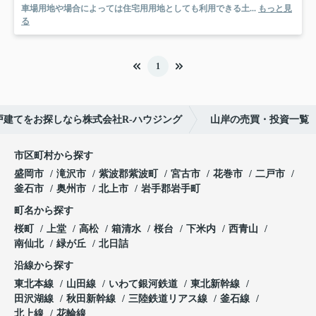
車場用地や場合によっては住宅用用地としても利用できる土...
もっと見
る
1
戸建てをお探しなら株式会社R-ハウジング
山岸の売買・投資一覧
市区町村から探す
盛岡市
滝沢市
紫波郡紫波町
宮古市
花巻市
二戸市
釜石市
奥州市
北上市
岩手郡岩手町
町名から探す
桜町
上堂
高松
箱清水
桜台
下米内
西青山
南仙北
緑が丘
北日詰
沿線から探す
東北本線
山田線
いわて銀河鉄道
東北新幹線
田沢湖線
秋田新幹線
三陸鉄道リアス線
釜石線
北上線
花輪線