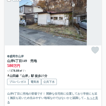
盛岡市山岸
山岸6丁目149 売地
580
万円
- / 178.88㎡ / -
山田線「山岸」駅 徒歩27分
プロパンガス
電気有
公共下水
山岸6丁目に売地の登場です！ 閑静な住宅街に位置しており学校にも近
く施設も近いため住みやすい地域なのではないかと認識して...
もっと見
る