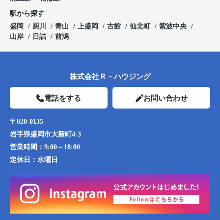
駅から探す
盛岡
厨川
青山
上盛岡
古館
仙北町
紫波中央
山岸
日詰
前潟
株式会社Ｒ－ハウジング
電話をする
お問い合わせ
〒020-0135
岩手県盛岡市大新町4-3
営業時間：
9:00～18:00
定休日：
水曜日