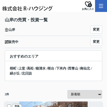
0
お気に入り
山岸の売買・投資一覧
変更
山岸
変更
販売中
おすすめのエリア
桜町
/
上堂
/
高松
/
箱清水
/
桜台
/
下米内
/
西青山
/
南仙北
/
緑が丘
/
北日詰
2
件
売地