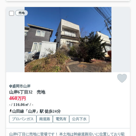
売地
盛岡市山岸
山岸6丁目32 売地
460
万円
- / 116.06㎡ / -
山田線「山岸」駅 徒歩24分
プロパンガス
南道路
電気有
公共下水
山岸6丁目に売地に登場です！ 本土地は幹線道路沿いに位置しており駐