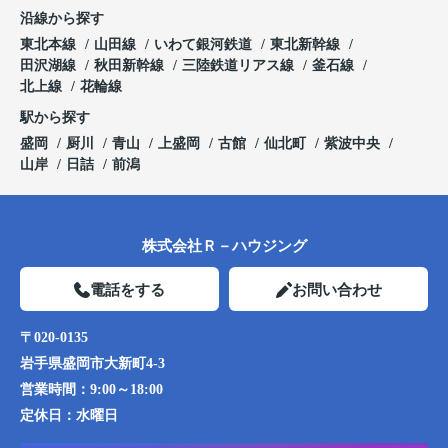
沿線から探す
東北本線
山田線
いわて銀河鉄道
東北新幹線
田沢湖線
秋田新幹線
三陸鉄道リアス線
釜石線
北上線
花輪線
駅から探す
盛岡
厨川
青山
上盛岡
古館
仙北町
紫波中央
山岸
日詰
前潟
株式会社Ｒ－ハウジング
電話をする
お問い合わせ
〒020-0135
岩手県盛岡市大新町4-3
営業時間：
9:00～18:00
定休日：
水曜日