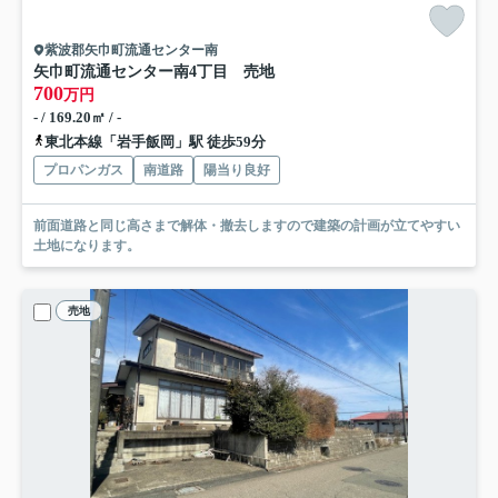
紫波郡矢巾町流通センター南
矢巾町流通センター南4丁目 売地
700
万円
- / 169.20㎡ / -
東北本線「岩手飯岡」駅 徒歩59分
プロパンガス
南道路
陽当り良好
前面道路と同じ高さまで解体・撤去しますので建築の計画が立てやすい
土地になります。
売地