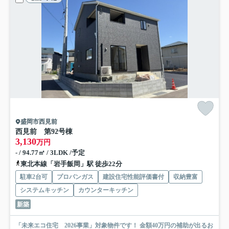
盛岡市西見前
西見前 第9
2号棟
3,130
万円
- / 94.77㎡ / 3LDK /予定
東北本線「岩手飯岡」駅 徒歩22分
駐車2台可
プロパンガス
建設住宅性能評価書付
収納豊富
システムキッチン
カウンターキッチン
新築
「未来エコ住宅 2026事業」対象物件です！ 金額40万円の補助が出るお