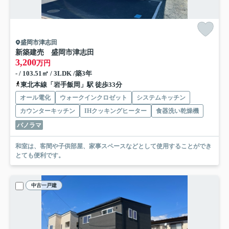
盛岡市津志田
新築建売 盛岡市津志田
3,200
万円
- / 103.51㎡ / 3LDK /築3年
東北本線「岩手飯岡」駅 徒歩33分
オール電化
ウォークインクロゼット
システムキッチン
カウンターキッチン
IHクッキングヒーター
食器洗い乾燥機
パノラマ
和室は、客間や子供部屋、家事スペースなどとして使用することができ
とても便利です。
中古一戸建