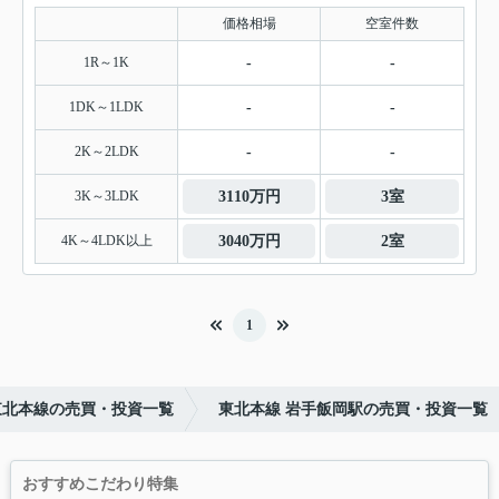
価格相場
空室件数
1R～1K
-
-
1DK～1LDK
-
-
2K～2LDK
-
-
3K～3LDK
3110万円
3室
4K～4LDK以上
3040万円
2室
1
東北本線の売買・投資一覧
東北本線 岩手飯岡駅の売買・投資一覧
おすすめこだわり特集