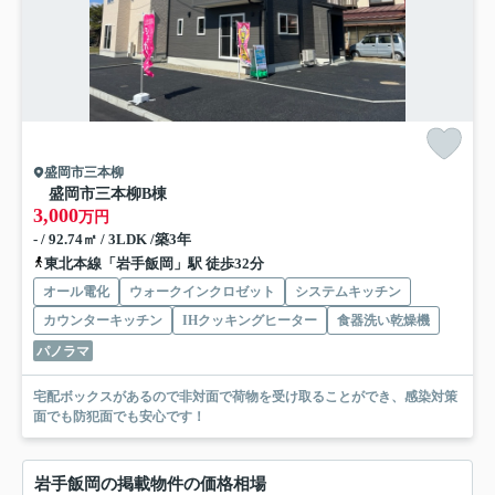
盛岡市三本柳
盛岡市三本柳B棟
3,000
万円
- / 92.74㎡ / 3LDK /築3年
東北本線「岩手飯岡」駅 徒歩32分
オール電化
ウォークインクロゼット
システムキッチン
カウンターキッチン
IHクッキングヒーター
食器洗い乾燥機
パノラマ
宅配ボックスがあるので非対面で荷物を受け取ることができ、感染対策
面でも防犯面でも安心です！
岩手飯岡の掲載物件の価格相場