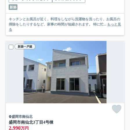
新築
キッチンとお風呂が近く、料理をしながら洗濯物を洗ったり、お風呂の
掃除をしたりするなど、家事の時間が短縮されます。 特に忙...
もっと見
る
新築一戸建
盛岡市南仙北
盛岡市南仙北3丁目
4号棟
2,990
万円