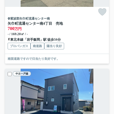
紫波郡矢巾町流通センター南
矢巾町流通センター南4丁目 売地
700
万円
- / 169.20㎡ / -
東北本線「岩手飯岡」駅 徒歩59分
プロパンガス
南道路
陽当り良好
南面道路ですので日当たり良好です。
中古一戸建