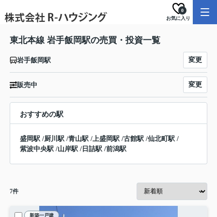
0
お気に入り
東北本線 岩手飯岡駅の売買・投資一覧
変更
岩手飯岡駅
変更
販売中
おすすめの駅
盛岡駅
/
厨川駅
/
青山駅
/
上盛岡駅
/
古館駅
/
仙北町駅
/
紫波中央駅
/
山岸駅
/
日詰駅
/
前潟駅
7
件
新築一戸建