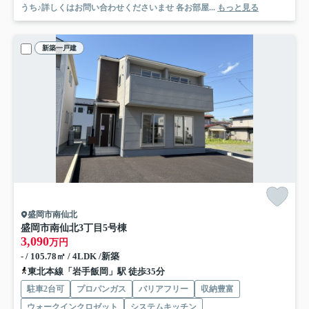
うち♪詳しくはお問い合わせくださいませ 各お部屋...
もっと見る
新築一戸建
盛岡市南仙北
盛岡市南仙北3丁目
5号棟
3,090
万円
- / 105.78㎡ / 4LDK /新築
東北本線「岩手飯岡」駅 徒歩35分
駐車2台可
プロパンガス
バリアフリー
収納豊富
ウォークインクロゼット
システムキッチン