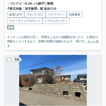
- / 111.37㎡ / 4LDK＋S(納戸) /新築
東北本線「岩手飯岡」駅 徒歩35分
駐車2台可
プロパンガス
バリアフリー
収納豊富
ウォークインクロゼット
システムキッチン
新築
キッチンとお風呂が近く、料理をしながら洗濯物を洗ったり、お風呂の
掃除をしたりするなど、家事の時間が短縮されます。 特に忙...
もっと見
る
売地