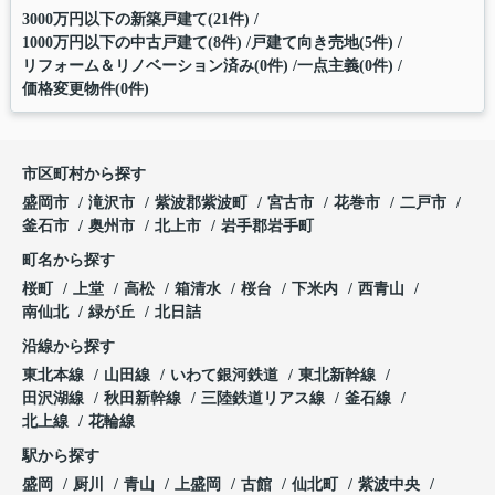
3000万円以下の新築戸建て(21件)
1000万円以下の中古戸建て(8件)
戸建て向き売地(5件)
リフォーム＆リノベーション済み(0件)
一点主義(0件)
価格変更物件(0件)
市区町村から探す
盛岡市
滝沢市
紫波郡紫波町
宮古市
花巻市
二戸市
釜石市
奥州市
北上市
岩手郡岩手町
町名から探す
桜町
上堂
高松
箱清水
桜台
下米内
西青山
南仙北
緑が丘
北日詰
沿線から探す
東北本線
山田線
いわて銀河鉄道
東北新幹線
田沢湖線
秋田新幹線
三陸鉄道リアス線
釜石線
北上線
花輪線
駅から探す
盛岡
厨川
青山
上盛岡
古館
仙北町
紫波中央