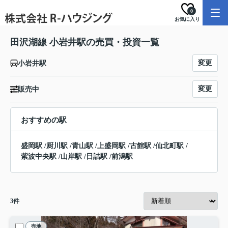
0
お気に入り
田沢湖線 小岩井駅の売買・投資一覧
変更
小岩井駅
変更
販売中
おすすめの駅
盛岡駅
/
厨川駅
/
青山駅
/
上盛岡駅
/
古館駅
/
仙北町駅
/
紫波中央駅
/
山岸駅
/
日詰駅
/
前潟駅
3
件
売地