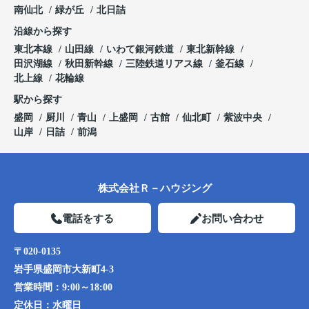
南仙北
緑が丘
北日詰
沿線から探す
東北本線
山田線
いわて銀河鉄道
東北新幹線
田沢湖線
秋田新幹線
三陸鉄道リアス線
釜石線
北上線
花輪線
駅から探す
盛岡
厨川
青山
上盛岡
古館
仙北町
紫波中央
山岸
日詰
前潟
株式会社Ｒ－ハウジング
電話をする
お問い合わせ
〒020-0135
岩手県盛岡市大新町4-3
営業時間：
9:00～18:00
定休日：
水曜日