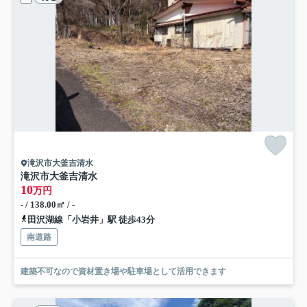
滝沢市大釜吉清水
滝沢市大釜吉清水
10
万円
- / 138.00㎡ / -
田沢湖線「小岩井」駅 徒歩43分
南道路
建築不可なので資材置き場や駐車場として活用できます