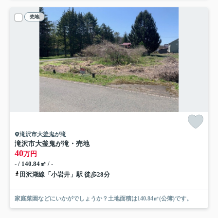
売地
滝沢市大釜鬼が滝
滝沢市大釜鬼が滝・売地
40
万円
- / 140.84㎡ / -
田沢湖線「小岩井」駅 徒歩28分
家庭菜園などにいかがでしょうか？土地面積は140.84㎡(公簿)です。