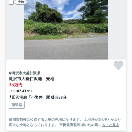
売地
滝沢市大釜仁沢瀬
滝沢市大釜仁沢瀬 売地
35
万円
- / 1102.43㎡ / -
田沢湖線「小岩井」駅 徒歩28分
南道路
盛岡市郊外に位置する大釜の売地になります。 土地坪が333坪とかなり
広大な土地となっております。 市街化調整区域のため建...
もっと見る