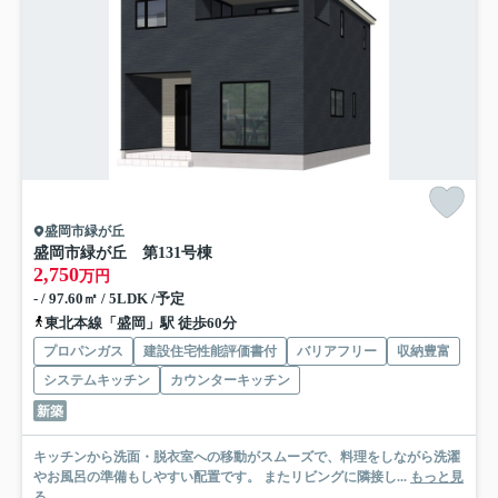
盛岡市緑が丘
盛岡市緑が丘 第13
1号棟
2,750
万円
- / 97.60㎡ / 5LDK /予定
東北本線「盛岡」駅 徒歩60分
プロパンガス
建設住宅性能評価書付
バリアフリー
収納豊富
システムキッチン
カウンターキッチン
新築
キッチンから洗面・脱衣室への移動がスムーズで、料理をしながら洗濯
やお風呂の準備もしやすい配置です。 またリビングに隣接し...
もっと見
る