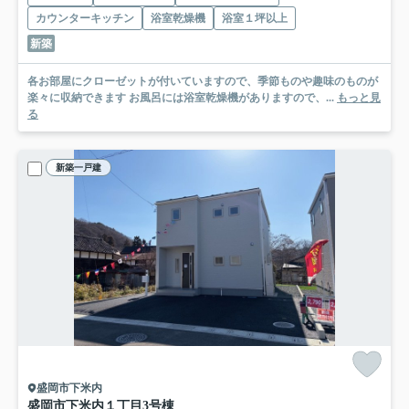
カウンターキッチン
浴室乾燥機
浴室１坪以上
新築
各お部屋にクローゼットが付いていますので、季節ものや趣味のものが
楽々に収納できます お風呂には浴室乾燥機がありますので、...
もっと見
る
新築一戸建
盛岡市下米内
盛岡市下米内１丁目
3号棟