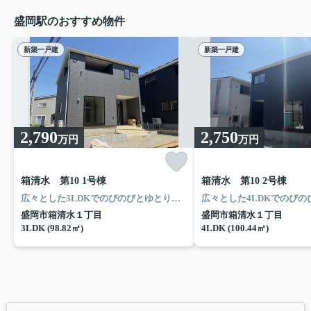
盛岡駅のおすすめ物件
新築一戸建
新築一戸建
2,790
2,750
万円
万円
箱清水 第10 1号棟
箱清水 第10 2号棟
広々とした3LDKでのびのびとゆとりのある空間を楽しめます。
各お部
盛岡市箱清水１丁目
盛岡市箱清水１丁目
3LDK (98.82㎡)
4LDK (100.44㎡)