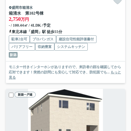
盛岡市箱清水
箱清水 第10
2号棟
2,750
万円
- / 100.44㎡ / 4LDK /予定
東北本線「盛岡」駅 徒歩55分
駐車2台可
プロパンガス
建設住宅性能評価書付
バリアフリー
収納豊富
システムキッチン
新築
モニター付きインターホンがありますので、来訪者の顔を確認してから
応対できます！突然の訪問にも安心して対応でき、防犯面でも...
もっと
見る
新築一戸建