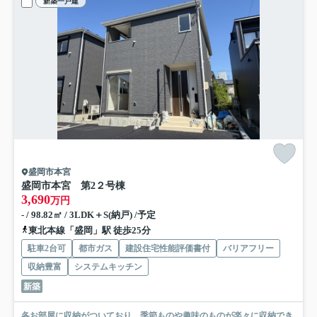
新築一戸建
盛岡市本宮
盛岡市本宮 第2
２号棟
3,690
万円
- / 98.82㎡ / 3LDK＋S(納戸) /予定
東北本線「盛岡」駅 徒歩25分
駐車2台可
都市ガス
建設住宅性能評価書付
バリアフリー
収納豊富
システムキッチン
新築
各お部屋に収納がついており、季節ものや趣味のものが楽々に収納でき