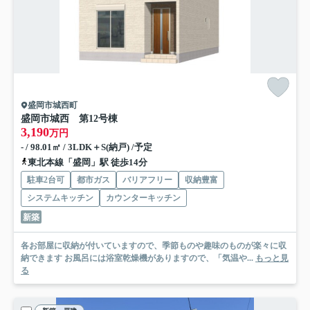
盛岡市城西町
盛岡市城西 第1
2号棟
3,190
万円
- / 98.01㎡ / 3LDK＋S(納戸) /予定
東北本線「盛岡」駅 徒歩14分
駐車2台可
都市ガス
バリアフリー
収納豊富
システムキッチン
カウンターキッチン
新築
各お部屋に収納が付いていますので、季節ものや趣味のものが楽々に収
納できます お風呂には浴室乾燥機がありますので、「気温や...
もっと見
る