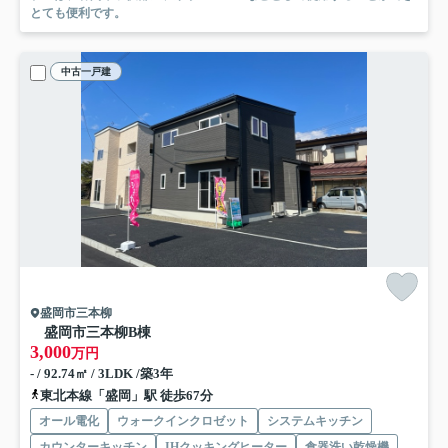
とても便利です。
中古一戸建
盛岡市三本柳
盛岡市三本柳B棟
3,000
万円
- / 92.74㎡ / 3LDK /築3年
東北本線「盛岡」駅 徒歩67分
オール電化
ウォークインクロゼット
システムキッチン
カウンターキッチン
IHクッキングヒーター
食器洗い乾燥機