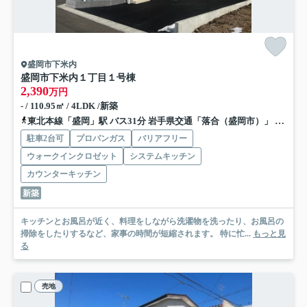
盛岡市下米内
盛岡市下米内１丁目
１号棟
2,390
万円
- / 110.95㎡ / 4LDK /新築
東北本線「盛岡」駅 バス31分 岩手県交通「落合（盛岡市）」 停歩3分
駐車2台可
プロパンガス
バリアフリー
ウォークインクロゼット
システムキッチン
カウンターキッチン
新築
キッチンとお風呂が近く、料理をしながら洗濯物を洗ったり、お風呂の
掃除をしたりするなど、家事の時間が短縮されます。 特に忙...
もっと見
る
売地