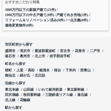
おすすめこだわり特集
3000万円以下の新築戸建て(21件)
1000万円以下の中古戸建て(8件)
戸建て向き売地(5件)
リフォーム＆リノベーション済み(0件)
一点主義(0件)
価格変更物件(0件)
市区町村から探す
盛岡市
滝沢市
紫波郡紫波町
宮古市
花巻市
二戸市
釜石市
奥州市
北上市
岩手郡岩手町
町名から探す
桜町
上堂
高松
箱清水
桜台
下米内
西青山
南仙北
緑が丘
北日詰
沿線から探す
東北本線
山田線
いわて銀河鉄道
東北新幹線
田沢湖線
秋田新幹線
三陸鉄道リアス線
釜石線
北上線
花輪線
駅から探す