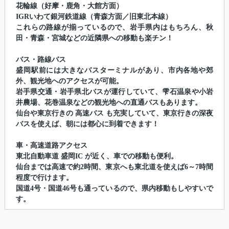
花輪線（好摩・鹿角・大館方面）
IGRいわて銀河鉄道線（青森方面／旧東北本線）
これらの路線が揃っているので、岩手県内はもちろん、秋
田・青森・宮城などの近隣県への移動も楽チン！
バス・路線バス
盛岡駅前には大きなバスターミナルがあり、市内各地や郊
外、観光地へのアクセスが可能。
岩手県交通・岩手県北バスが運行していて、雫石温泉や小岩
井農場、花巻温泉などの観光地への直通バスもあります。
仙台や東京行きの 高速バス も充実していて、東京行きの深夜
バスを使えば、朝には都心に到着できます！
車・高速道路アクセス
東北自動車道 盛岡IC が近く、車での移動も便利。
仙台までは高速で約2時間、東京へも東北道を使えば6～7時間
程度で行けます。
国道4号・国道46号も通っているので、県内移動もしやすいで
す。