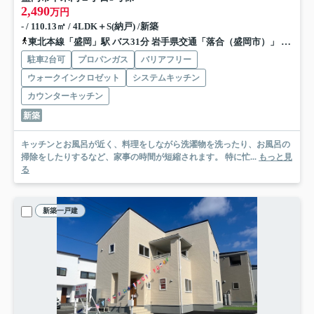
2,490
万円
- / 110.13㎡ / 4LDK＋S(納戸) /新築
東北本線「盛岡」駅 バス31分 岩手県交通「落合（盛岡市）」 停歩3分
駐車2台可
プロパンガス
バリアフリー
ウォークインクロゼット
システムキッチン
カウンターキッチン
新築
キッチンとお風呂が近く、料理をしながら洗濯物を洗ったり、お風呂の
掃除をしたりするなど、家事の時間が短縮されます。 特に忙...
もっと見
る
新築一戸建