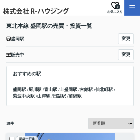
0
お気に入り
東北本線 盛岡駅の売買・投資一覧
変更
盛岡駅
変更
販売中
おすすめの駅
盛岡駅
/
厨川駅
/
青山駅
/
上盛岡駅
/
古館駅
/
仙北町駅
/
紫波中央駅
/
山岸駅
/
日詰駅
/
前潟駅
18
件
新築一戸建