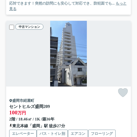
応対できます！突然の訪問にも安心して対応でき、防犯面でも...
もっと
見る
中古マンション
盛岡市紺屋町
セントヒルズ盛岡
209
100
万円
2階 / 18.46㎡ / 1K /築36年
東北本線「盛岡」駅 徒歩27分
エレベーター
バス・トイレ別
エアコン
フローリング