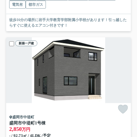
電気有
都市ガス
徒歩16分の場所に岩手大学教育学部附属小学校があります！引っ越した
らすぐに使えるエアコン付きです！
新築一戸建
盛岡市中堤町
盛岡市中堤町
1号棟
2,850
万円
- / 92.73㎡ / 4LDK /予定