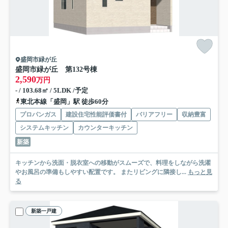
盛岡市緑が丘
盛岡市緑が丘 第13
2号棟
2,590
万円
- / 103.68㎡ / 5LDK /予定
東北本線「盛岡」駅 徒歩60分
プロパンガス
建設住宅性能評価書付
バリアフリー
収納豊富
システムキッチン
カウンターキッチン
新築
キッチンから洗面・脱衣室への移動がスムーズで、料理をしながら洗濯
やお風呂の準備もしやすい配置です。 またリビングに隣接し...
もっと見
る
新築一戸建