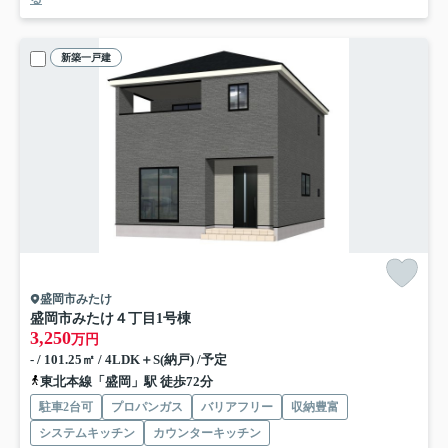
新築一戸建
盛岡市みたけ
盛岡市みたけ４丁目
1号棟
3,250
万円
- / 101.25㎡ / 4LDK＋S(納戸) /予定
東北本線「盛岡」駅 徒歩72分
駐車2台可
プロパンガス
バリアフリー
収納豊富
システムキッチン
カウンターキッチン