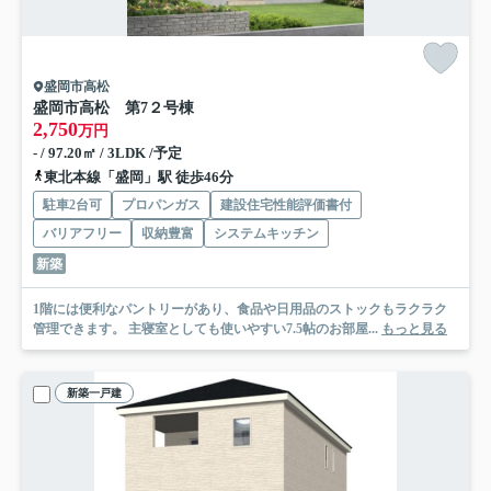
盛岡市高松
盛岡市高松 第7
２号棟
2,750
万円
- / 97.20㎡ / 3LDK /予定
東北本線「盛岡」駅 徒歩46分
駐車2台可
プロパンガス
建設住宅性能評価書付
バリアフリー
収納豊富
システムキッチン
新築
1階には便利なパントリーがあり、食品や日用品のストックもラクラク
管理できます。 主寝室としても使いやすい7.5帖のお部屋...
もっと見る
新築一戸建