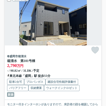
盛岡市箱清水
箱清水 第10
1号棟
2,790
万円
- / 98.82㎡ / 3LDK /予定
東北本線「盛岡」駅 徒歩55分
駐車2台可
プロパンガス
建設住宅性能評価書付
バリアフリー
収納豊富
ウォークインクロゼット
新築
モニター付きインターホンがありますので、来訪者の顔を確認してから