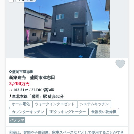
盛岡市津志田
新築建売 盛岡市津志田
3,200
万円
- / 103.51㎡ / 3LDK /築3年
東北本線「盛岡」駅 徒歩62分
オール電化
ウォークインクロゼット
システムキッチン
カウンターキッチン
IHクッキングヒーター
食器洗い乾燥機
パノラマ
和室は、客間や子供部屋、家事スペースなどとして使用することができ