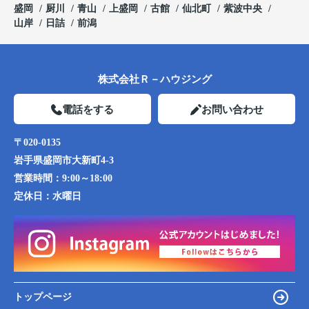
盛岡
厨川
青山
上盛岡
古館
仙北町
紫波中央
山岸
日詰
前潟
株式会社Ｒ－ハウジング
電話をする
お問い合わせ
〒020-0135
岩手県盛岡市大新町4-3
営業時間：
9:00～18:00
定休日：
水曜日
トップページ