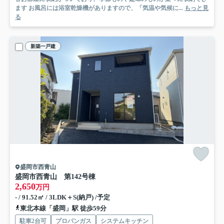
ます お風呂には浴室乾燥機がありますので、「気温や気候に...
もっと見
る
新築一戸建
盛岡市西青山
盛岡市西青山 第14
2号棟
2,650
万円
- / 91.52㎡ / 3LDK＋S(納戸) /予定
東北本線「盛岡」駅 徒歩59分
駐車2台可
プロパンガス
システムキッチン