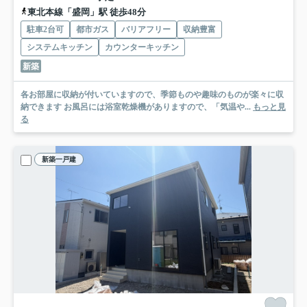
東北本線「盛岡」駅 徒歩48分
駐車2台可
都市ガス
バリアフリー
収納豊富
システムキッチン
カウンターキッチン
新築
各お部屋に収納が付いていますので、季節ものや趣味のものが楽々に収
納できます お風呂には浴室乾燥機がありますので、「気温や...
もっと見
る
新築一戸建