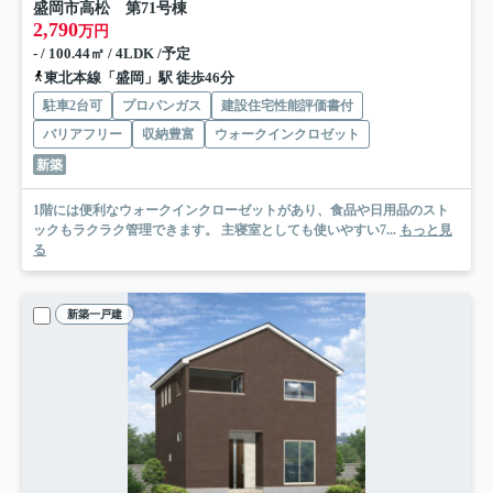
盛岡市高松 第7
1号棟
2,790
万円
- / 100.44㎡ / 4LDK /予定
東北本線「盛岡」駅 徒歩46分
駐車2台可
プロパンガス
建設住宅性能評価書付
バリアフリー
収納豊富
ウォークインクロゼット
新築
1階には便利なウォークインクローゼットがあり、食品や日用品のスト
ックもラクラク管理できます。 主寝室としても使いやすい7...
もっと見
る
新築一戸建