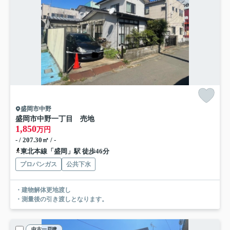
盛岡市中野
盛岡市中野一丁目 売地
1,850
万円
- / 207.30㎡ / -
東北本線「盛岡」駅 徒歩46分
プロパンガス
公共下水
・建物解体更地渡し
・測量後の引き渡しとなります。
中古一戸建