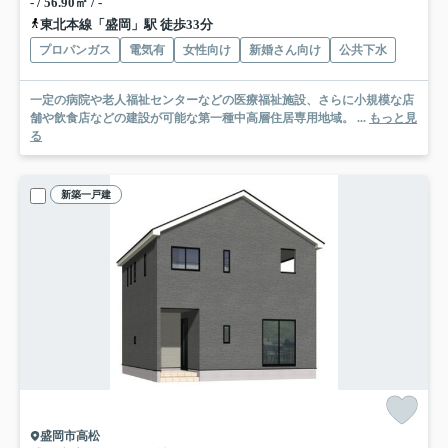
- / 56.90㎡ / -
東北本線「盛岡」駅 徒歩33分
プロパンガス
電気有
女性向け
新婚さん向け
公共下水
一定の病院や老人福祉センターなどの医療福祉施設、さらに小規模な店
舗や飲食店などの建設が可能な第一種中高層住居専用地域。 ...
もっと見
る
新築一戸建
盛岡市高松