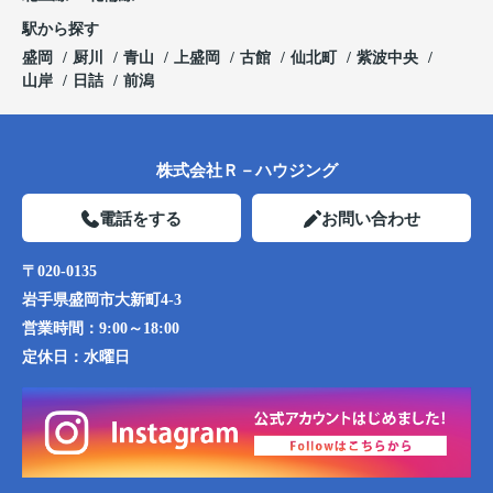
駅から探す
盛岡
厨川
青山
上盛岡
古館
仙北町
紫波中央
山岸
日詰
前潟
株式会社Ｒ－ハウジング
電話をする
お問い合わせ
〒020-0135
岩手県盛岡市大新町4-3
営業時間：
9:00～18:00
定休日：
水曜日