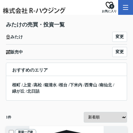
0
お気に入り
みたけの売買・投資一覧
変更
みたけ
変更
販売中
おすすめのエリア
桜町
/
上堂
/
高松
/
箱清水
/
桜台
/
下米内
/
西青山
/
南仙北
/
緑が丘
/
北日詰
1
件
新築一戸建