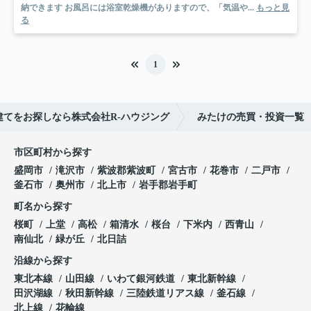
納できます お風呂には浴室乾燥機がありますので、「気温や...
もっと見
る
1
建てをお探しなら株式会社R-ハウジング
みたけの売買・投資一覧
市区町村から探す
盛岡市
滝沢市
紫波郡紫波町
宮古市
花巻市
二戸市
釜石市
奥州市
北上市
岩手郡岩手町
町名から探す
桜町
上堂
高松
箱清水
桜台
下米内
西青山
南仙北
緑が丘
北日詰
沿線から探す
東北本線
山田線
いわて銀河鉄道
東北新幹線
田沢湖線
秋田新幹線
三陸鉄道リアス線
釜石線
北上線
花輪線