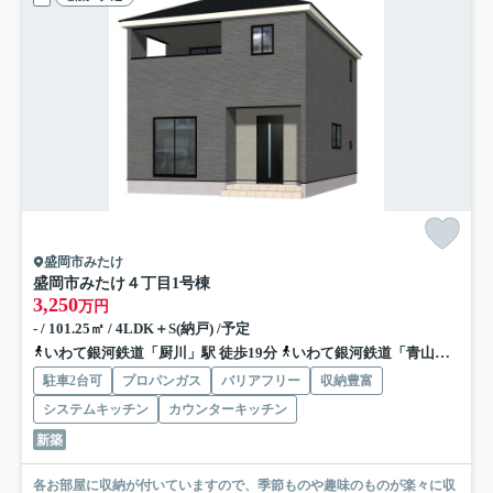
盛岡市みたけ
盛岡市みたけ４丁目
1号棟
3,250
万円
- / 101.25㎡ / 4LDK＋S(納戸) /予定
いわて銀河鉄道「厨川」駅 徒歩19分
いわて銀河鉄道「青山」駅 徒歩33分
駐車2台可
プロパンガス
バリアフリー
収納豊富
システムキッチン
カウンターキッチン
新築
各お部屋に収納が付いていますので、季節ものや趣味のものが楽々に収