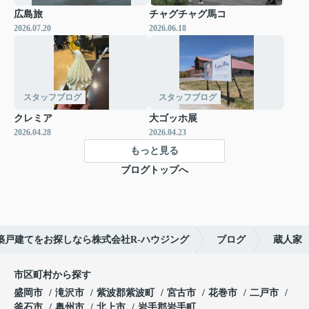
広島旅
チャグチャグ馬コ
2026.07.20
2026.06.18
スタッフブログ
スタッフブログ
クレミア
大ゴッホ展
2026.04.28
2026.04.23
もっと見る
ブログトップへ
築戸建てをお探しなら株式会社R-ハウジング
ブログ
蔵人家
市区町村から探す
盛岡市
滝沢市
紫波郡紫波町
宮古市
花巻市
二戸市
釜石市
奥州市
北上市
岩手郡岩手町