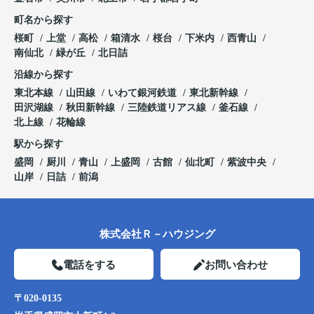
町名から探す
桜町
上堂
高松
箱清水
桜台
下米内
西青山
南仙北
緑が丘
北日詰
沿線から探す
東北本線
山田線
いわて銀河鉄道
東北新幹線
田沢湖線
秋田新幹線
三陸鉄道リアス線
釜石線
北上線
花輪線
駅から探す
盛岡
厨川
青山
上盛岡
古館
仙北町
紫波中央
山岸
日詰
前潟
株式会社Ｒ－ハウジング
電話をする
お問い合わせ
〒020-0135