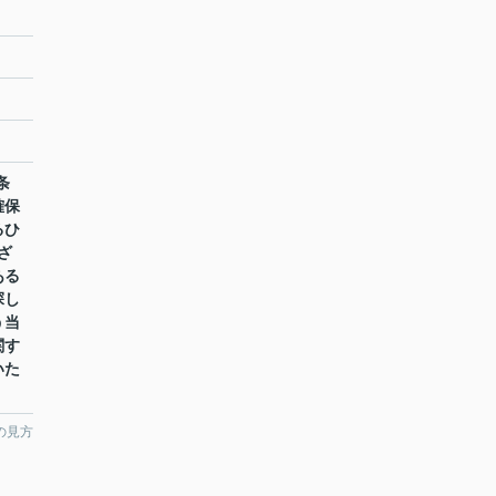
条
確保
るひ
ざ
ある
探し
う当
関す
いた
の見方