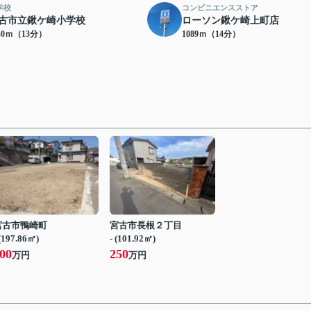
学校
コンビニエンスストア
古市立鍬ケ崎小学校
ローソン鍬ケ崎上町店
40ｍ（13分）
1089ｍ（14分）
宮古市鴨崎町
宮古市長根２丁目
 (197.86㎡)
- (101.92㎡)
00
250
万円
万円