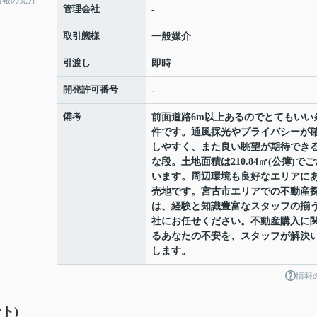
管理会社
-
取引態様
一般媒介
引渡し
即時
開発許可番号
-
備考
前面道路6m以上あるのでとてもいい
件です。通風採光やプライバシーが
しやすく、また良い眺望が期待でき
な段。土地面積は210.84㎡(公簿)でご
います。周辺環境も良好なエリアに
売地です。宮古市エリアでの不動産
は、経験と知識豊富なスタッフの揃
社にお任せください。不動産購入に
るあなたの不安を、スタッフが解決
します。
情報
ト)