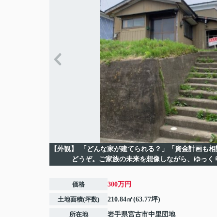
【外観】
「どんな家が建てられる？」「資金計画も相
どうぞ。ご家族の未来を想像しながら、ゆっく
価格
300万円
土地面積(坪数)
210.84㎡(63.77坪)
所在地
岩手県
宮古市
中里団地