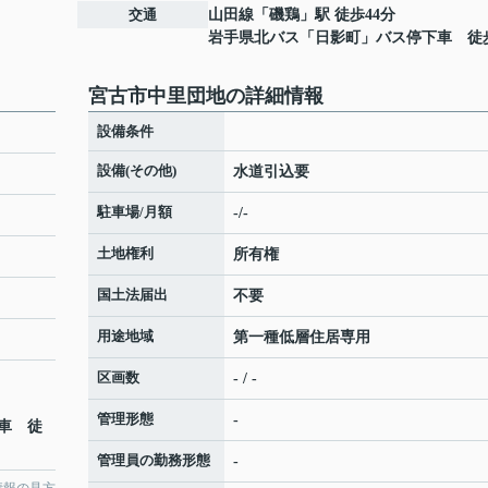
交通
山田線
「
磯鶏
」駅 徒歩44分
岩手県北バス「日影町」バス停下車 徒
宮古市中里団地の詳細情報
設備条件
設備(その他)
水道引込要
駐車場/月額
-/-
土地権利
所有権
国土法届出
不要
用途地域
第一種低層住居専用
区画数
- / -
管理形態
-
車 徒
管理員の勤務形態
-
情報の見方