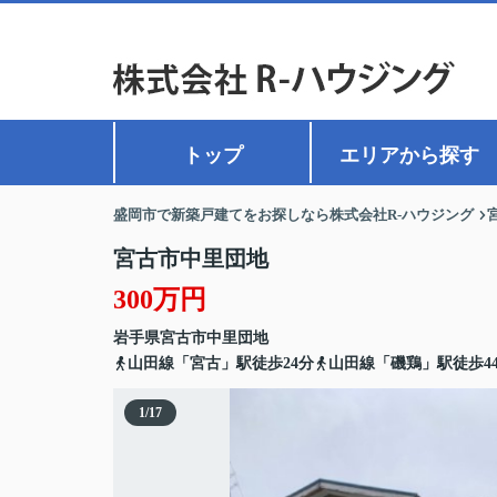
トップ
エリアから探す
盛岡市で新築戸建てをお探しなら株式会社R-ハウジング
宮古市中里団地
300万円
岩手県
宮古市
中里団地
山田線「宮古」駅徒歩24分
山田線「磯鶏」駅徒歩4
1
/
17