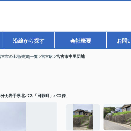
沿線から探す
会社概要
お問
宮古市の土地(売買)一覧
宮古駅
宮古市中里団地
4分
岩手県北バス「日影町」バス停