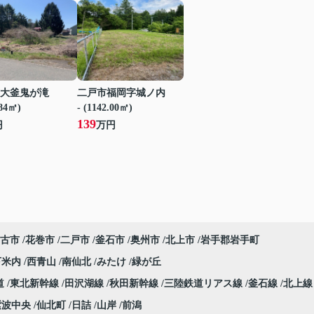
大釜鬼が滝
二戸市福岡字城ノ内
.84㎡)
- (1142.00㎡)
139
円
万円
古市
花巻市
二戸市
釜石市
奥州市
北上市
岩手郡岩手町
下米内
西青山
南仙北
みたけ
緑が丘
道
東北新幹線
田沢湖線
秋田新幹線
三陸鉄道リアス線
釜石線
北上
紫波中央
仙北町
日詰
山岸
前潟