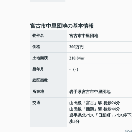
宮古市中里団地の基本情報
物件名
宮古市中里団地
価格
300万円
土地面積
210.84㎡
築年月
-（-）
総区画数
-
所在地
岩手県
宮古市
中里団地
交通
山田線
「
宮古
」駅 徒歩24分
山田線
「
磯鶏
」駅 徒歩44分
岩手県北バス「日影町」バス停下
歩5分