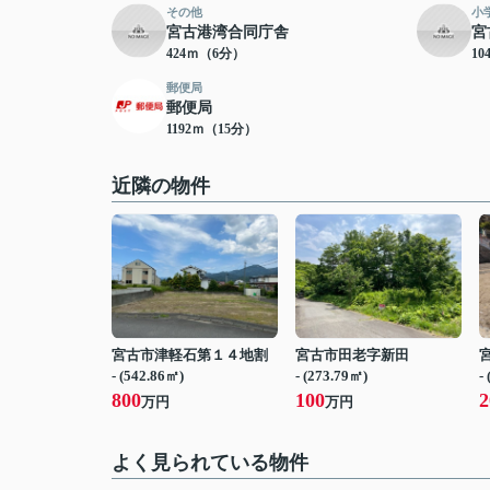
その他
小
宮古港湾合同庁舎
宮
424ｍ（6分）
10
郵便局
郵便局
1192ｍ（15分）
近隣の物件
宮古市津軽石第１４地割
宮古市田老字新田
- (542.86㎡)
- (273.79㎡)
-
800
100
2
万円
万円
よく見られている物件