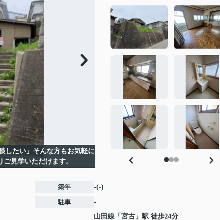
談したい」そんな方もお気軽に
りご見学いただけます。
築年
-(-)
駐車
-
山田線
「
宮古
」駅 徒歩24分