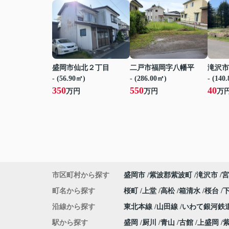
盛岡市仙北２丁目
二戸市福岡字八幡平
滝沢市
- (56.90㎡)
- (286.00㎡)
- (140
350
550
40
万円
万円
万
市区町村から探す
盛岡市
紫波郡紫波町
滝沢市
宮
町名から探す
桜町
上堂
高松
箱清水
桜台
沿線から探す
東北本線
山田線
いわて銀河鉄
駅から探す
盛岡
厨川
青山
古館
上盛岡