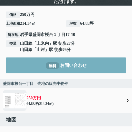
ただけます。
250万円
価格
214.34㎡
64.83坪
土地面積
坪数
岩手県
盛岡市
桜台
１丁目17-10
所在地
山田線
「
上米内
」駅 徒歩27分
交通
山田線
「
山岸
」駅 徒歩76分
お問い合わせ
無料
盛岡市桜台一丁目 売地の販売中物件
250万円
64.83坪(214.34㎡)
地図