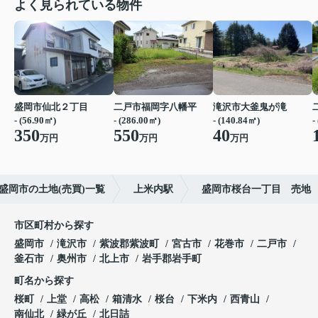
よく見られている物件
盛岡市仙北２丁目
二戸市福岡字八幡平
滝沢市大釜鬼が滝
- (56.90㎡)
- (286.00㎡)
- (140.84㎡)
-
350
550
40
万円
万円
万円
盛岡市の土地(売買)一覧
上米内駅
盛岡市桜台一丁目 売地
市区町村から探す
盛岡市
滝沢市
紫波郡紫波町
宮古市
花巻市
二戸市
釜石市
奥州市
北上市
岩手郡岩手町
町名から探す
桜町
上堂
高松
箱清水
桜台
下米内
西青山
南仙北
緑が丘
北日詰