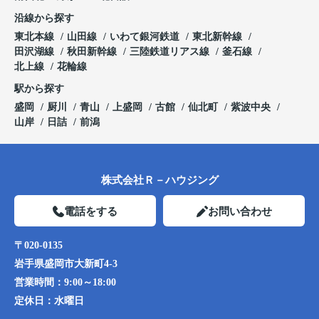
沿線から探す
東北本線
山田線
いわて銀河鉄道
東北新幹線
田沢湖線
秋田新幹線
三陸鉄道リアス線
釜石線
北上線
花輪線
駅から探す
盛岡
厨川
青山
上盛岡
古館
仙北町
紫波中央
山岸
日詰
前潟
株式会社Ｒ－ハウジング
電話をする
お問い合わせ
〒020-0135
岩手県盛岡市大新町4-3
営業時間：
9:00～18:00
定休日：
水曜日