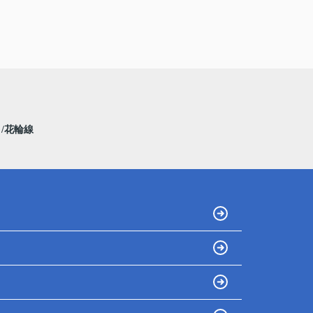
線
花輪線