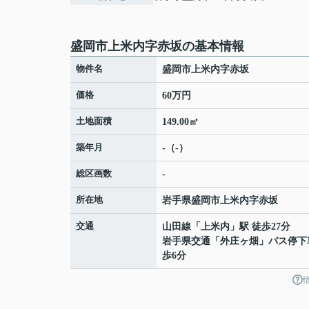
盛岡市上米内字赤坂の基本情報
物件名
盛岡市上米内字赤坂
価格
60万円
土地面積
149.00㎡
築年月
-（-）
総区画数
-
所在地
岩手県
盛岡市
上米内
字赤坂
交通
山田線
「
上米内
」駅 徒歩27分
岩手県交通「外庄ヶ畑」バス停下
歩6分