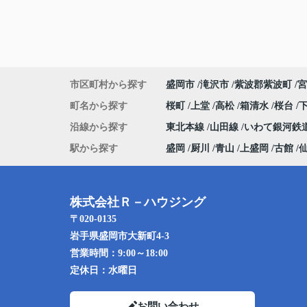
市区町村から探す
盛岡市
滝沢市
紫波郡紫波町
宮
町名から探す
桜町
上堂
高松
箱清水
桜台
沿線から探す
東北本線
山田線
いわて銀河鉄
駅から探す
盛岡
厨川
青山
上盛岡
古館
株式会社Ｒ－ハウジング
〒020-0135
岩手県盛岡市大新町4-3
営業時間：
9:00～18:00
定休日：
水曜日
お問い合わせ