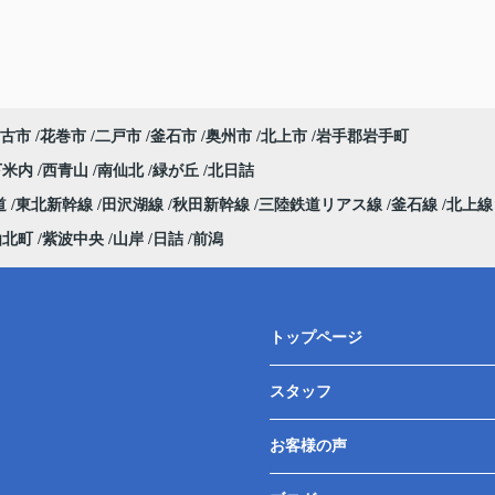
古市
花巻市
二戸市
釜石市
奥州市
北上市
岩手郡岩手町
下米内
西青山
南仙北
緑が丘
北日詰
道
東北新幹線
田沢湖線
秋田新幹線
三陸鉄道リアス線
釜石線
北上
仙北町
紫波中央
山岸
日詰
前潟
トップページ
スタッフ
お客様の声