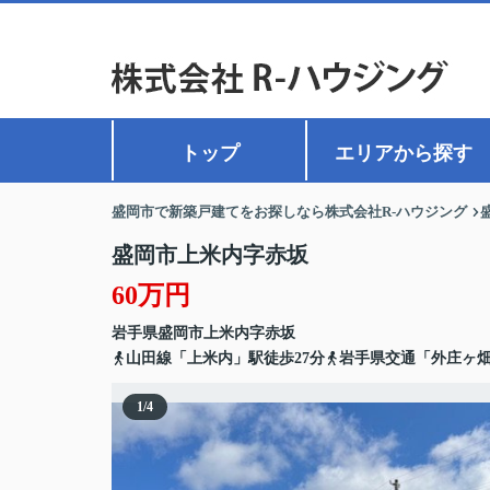
トップ
エリアから探す
盛岡市で新築戸建てをお探しなら株式会社R-ハウジング
盛岡市上米内字赤坂
60万円
岩手県
盛岡市
上米内
字赤坂
山田線「上米内」駅徒歩27分
岩手県交通「外庄ヶ
1
/
4