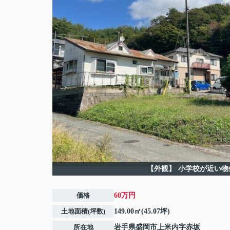
【外観】
小学校が近い物
価格
60万円
土地面積(坪数)
149.00㎡(45.07坪)
所在地
岩手県
盛岡市
上米内
字赤坂