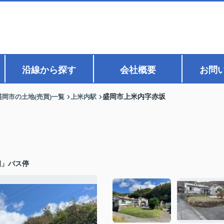
沿線から探す
会社概要
お問
盛岡市の土地(売買)一覧
上米内駅
盛岡市上米内字赤坂
畑」バス停