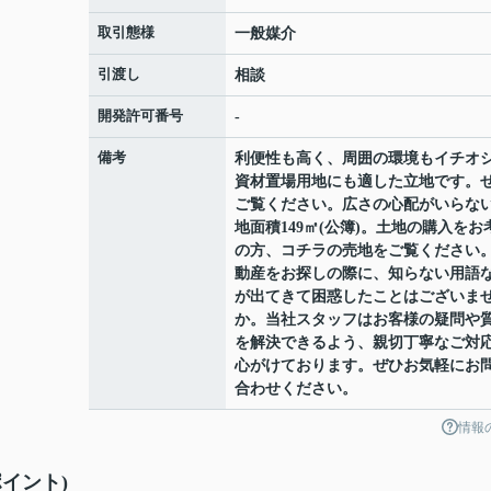
取引態様
一般媒介
引渡し
相談
開発許可番号
-
備考
利便性も高く、周囲の環境もイチオ
資材置場用地にも適した立地です。
ご覧ください。広さの心配がいらな
地面積149㎡(公簿)。土地の購入をお
の方、コチラの売地をご覧ください
動産をお探しの際に、知らない用語
が出てきて困惑したことはございま
か。当社スタッフはお客様の疑問や
を解決できるよう、親切丁寧なご対
心がけております。ぜひお気軽にお
合わせください。
情報
イント)