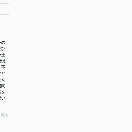
シの
ぜひ
い土
考え
。不
など
せん
質問
応を
問い
の見方