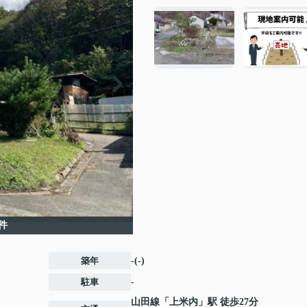
件
築年
-(-)
駐車
-
山田線
「
上米内
」駅 徒歩27分