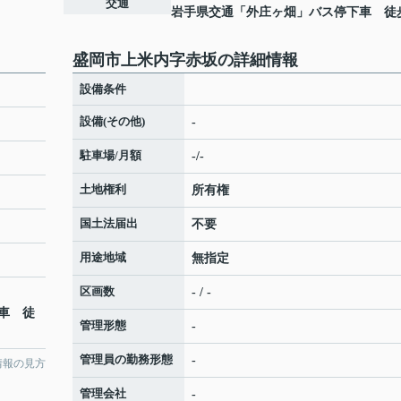
交通
岩手県交通「外庄ヶ畑」バス停下車 徒
盛岡市上米内字赤坂の詳細情報
設備条件
設備(その他)
-
駐車場/月額
-/-
土地権利
所有権
国土法届出
不要
用途地域
無指定
区画数
- / -
車 徒
管理形態
-
管理員の勤務形態
-
情報の見方
管理会社
-