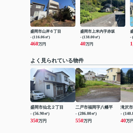
盛岡市山岸６丁目
盛岡市上米内字赤坂
- (116.06㎡)
- (138.00㎡)
-
460
40
1
万円
万円
よく見られている物件
盛岡市仙北２丁目
二戸市福岡字八幡平
滝沢市
- (56.90㎡)
- (286.00㎡)
- (140
350
550
40
万円
万円
万