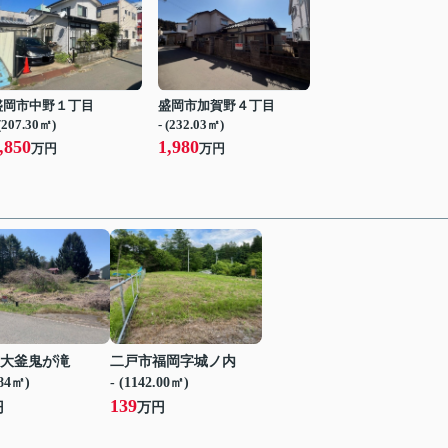
盛岡市中野１丁目
盛岡市加賀野４丁目
 (207.30㎡)
- (232.03㎡)
,850
1,980
万円
万円
大釜鬼が滝
二戸市福岡字城ノ内
.84㎡)
- (1142.00㎡)
139
円
万円