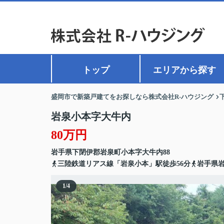
トップ
エリアから探す
盛岡市で新築戸建てをお探しなら株式会社R-ハウジング
岩泉小本字大牛内
80万円
岩手県
下閉伊郡岩泉町
小本
字大牛内88
三陸鉄道リアス線「岩泉小本」駅徒歩56分
岩手県
1
/
4