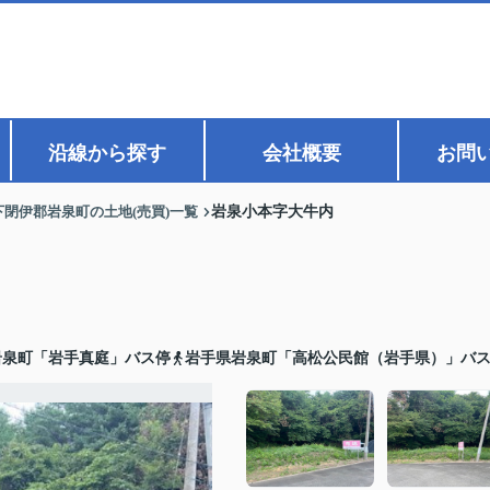
沿線から探す
会社概要
お問
下閉伊郡岩泉町の土地(売買)一覧
岩泉小本字大牛内
岩泉町「岩手真庭」バス停
岩手県岩泉町「高松公民館（岩手県）」バ