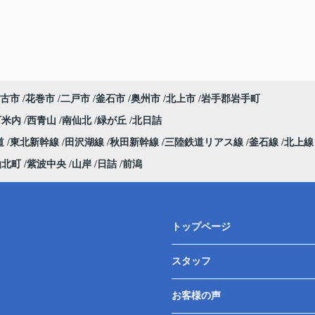
古市
花巻市
二戸市
釜石市
奥州市
北上市
岩手郡岩手町
下米内
西青山
南仙北
緑が丘
北日詰
道
東北新幹線
田沢湖線
秋田新幹線
三陸鉄道リアス線
釜石線
北上
仙北町
紫波中央
山岸
日詰
前潟
トップページ
スタッフ
お客様の声