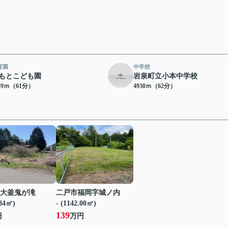
育園
中学校
もとこども園
岩泉町立小本中学校
49ｍ（61分）
4930ｍ（62分）
大釜鬼が滝
二戸市福岡字城ノ内
.84㎡)
- (1142.00㎡)
139
円
万円