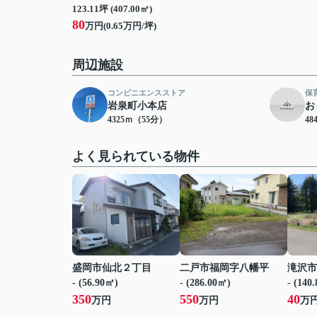
123.11坪 (407.00㎡)
80
万円(0.65万円/坪)
周辺施設
コンビニエンスストア
保
岩泉町小本店
お
4325ｍ（55分）
48
よく見られている物件
盛岡市仙北２丁目
二戸市福岡字八幡平
滝沢市
- (56.90㎡)
- (286.00㎡)
- (140
350
550
40
万円
万円
万