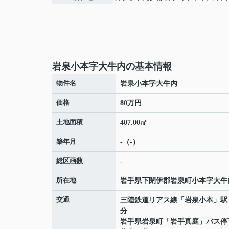
岩泉小本字大牛内の基本情報
物件名
岩泉小本字大牛内
価格
80万円
土地面積
407.00㎡
築年月
-（-）
総区画数
-
所在地
岩手県
下閉伊郡岩泉町
小本
字大牛
交通
三陸鉄道リアス線
「
岩泉小本
」駅
分
岩手県岩泉町「岩手真庭」バス