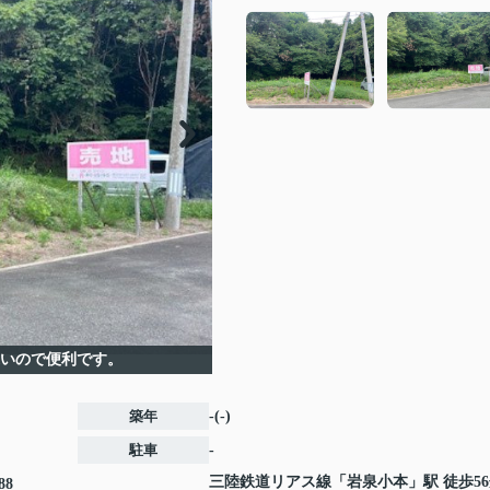
近いので便利です。
築年
-(-)
駐車
-
三陸鉄道リアス線
「
岩泉小本
」駅 徒歩5
88