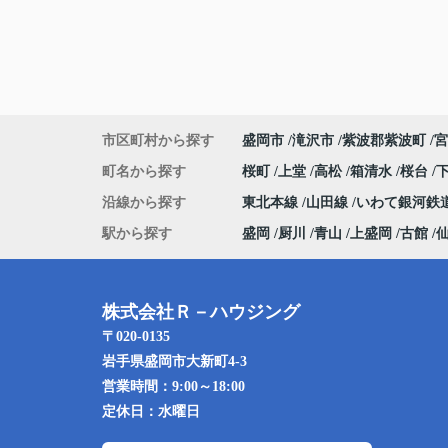
市区町村から探す
盛岡市
滝沢市
紫波郡紫波町
宮
町名から探す
桜町
上堂
高松
箱清水
桜台
沿線から探す
東北本線
山田線
いわて銀河鉄
駅から探す
盛岡
厨川
青山
上盛岡
古館
株式会社Ｒ－ハウジング
〒020-0135
岩手県盛岡市大新町4-3
営業時間：
9:00～18:00
定休日：
水曜日