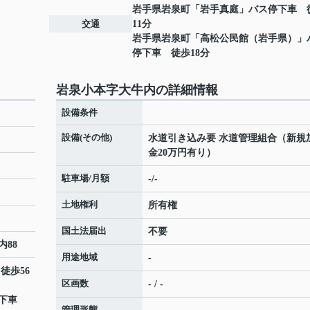
岩手県岩泉町「岩手真庭」バス停下車 
交通
11分
岩手県岩泉町「高松公民館（岩手県）」
停下車 徒歩18分
岩泉小本字大牛内の詳細情報
設備条件
設備(その他)
水道引き込み要 水道管理組合（新規
金20万円有り）
駐車場/月額
-/-
土地権利
所有権
国土法届出
不要
内88
用途地域
-
 徒歩56
区画数
- / -
停下車
管理形態