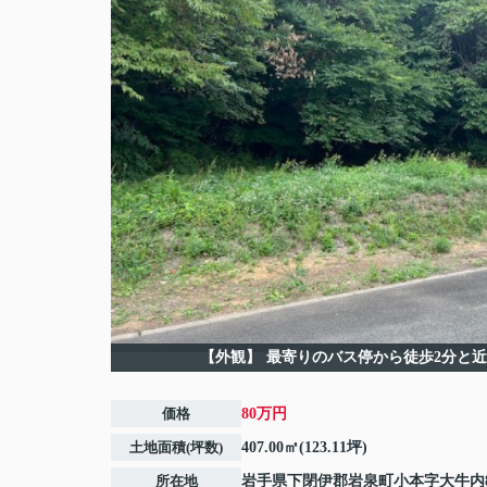
【外観】
最寄りのバス停から徒歩2分と
価格
80万円
土地面積(坪数)
407.00㎡(123.11坪)
所在地
岩手県
下閉伊郡岩泉町
小本
字大牛内