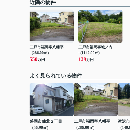
近隣の物件
二戸市福岡字八幡平
二戸市福岡字城ノ内
- (286.00㎡)
- (1142.00㎡)
550
139
万円
万円
よく見られている物件
盛岡市仙北２丁目
二戸市福岡字八幡平
滝沢市
- (56.90㎡)
- (286.00㎡)
- (140