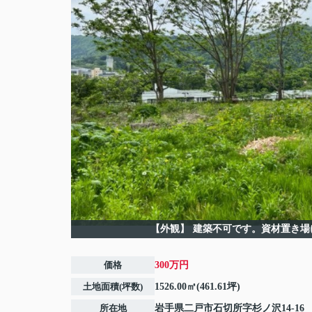
【外観】
建築不可です。資材置き場
価格
300万円
土地面積(坪数)
1526.00㎡(461.61坪)
所在地
岩手県
二戸市
石切所
字杉ノ沢14-16