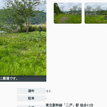
に最適です。
築年
-(-)
駐車
-
東北新幹線
「
二戸
」駅 徒歩11分