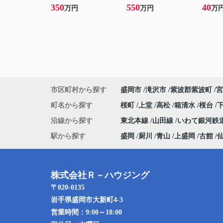
350
550
40
万円
万円
万
市区町村から探す
盛岡市
滝沢市
紫波郡紫波町
宮
町名から探す
桜町
上堂
高松
箱清水
桜台
沿線から探す
東北本線
山田線
いわて銀河鉄
駅から探す
盛岡
厨川
青山
上盛岡
古館
株式会社Ｒ－ハウジング
〒020-0135
岩手県盛岡市大新町4-3
営業時間：
9:00～18:00