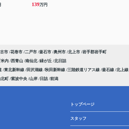
139
円
万円
古市
花巻市
二戸市
釜石市
奥州市
北上市
岩手郡岩手町
下米内
西青山
南仙北
緑が丘
北日詰
道
東北新幹線
田沢湖線
秋田新幹線
三陸鉄道リアス線
釜石線
北上
仙北町
紫波中央
山岸
日詰
前潟
トップページ
スタッフ