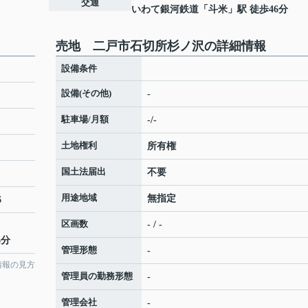
交通
いわて銀河鉄道
「
斗米
」駅 徒歩46分
売地 二戸市石切所杉ノ沢の詳細情報
設備条件
設備(その他)
-
駐車場/月額
-/-
土地権利
所有権
国土法届出
不要
用途地域
無指定
6
区画数
- / -
6分
管理形態
-
情報の見方
管理員の勤務形態
-
管理会社
-