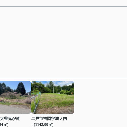
大釜鬼が滝
二戸市福岡字城ノ内
.84㎡)
- (1142.00㎡)