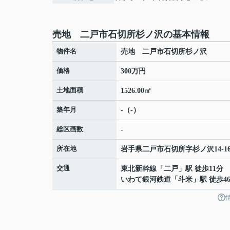
売地 二戸市石切所杉ノ沢の基本情報
物件名
売地 二戸市石切所杉ノ沢
価格
300万円
土地面積
1526.00㎡
築年月
-（-）
総区画数
-
所在地
岩手県
二戸市
石切所
字杉ノ沢14-1
交通
東北新幹線
「
二戸
」駅 徒歩11分
いわて銀河鉄道
「
斗米
」駅 徒歩4