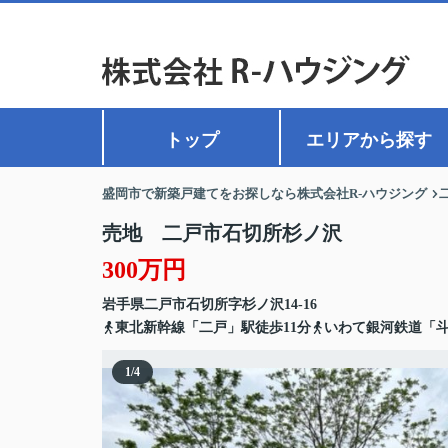
トップ
エリアから探す
盛岡市で新築戸建てをお探しなら株式会社R-ハウジング
売地 二戸市石切所杉ノ沢
300万円
岩手県
二戸市
石切所
字杉ノ沢14-16
東北新幹線「二戸」駅徒歩11分
いわて銀河鉄道「斗
1
/
4