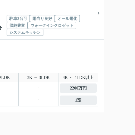
駐車2台可
陽当り良好
オール電化
収納豊富
ウォークインクロゼット
分
システムキッチン
。
2LDK
3K ～ 3LDK
4K ～ 4LDK以上
-
2200万円
-
1室