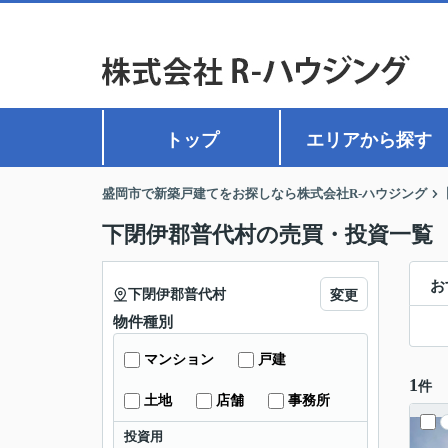
トップ
エリアから探す
盛岡市で新築戸建てをお探しなら株式会社R-ハウジング
下閉伊郡普代村の売買・投資一覧
お
下閉伊郡普代村
変更
物件種別
マンション
戸建
1
件
土地
店舗
事務所
投資用