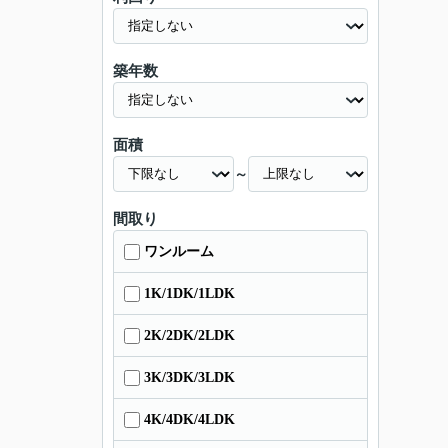
築年数
面積
～
間取り
ワンルーム
1K/1DK/1LDK
2K/2DK/2LDK
3K/3DK/3LDK
4K/4DK/4LDK