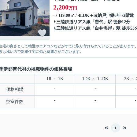
2,200
万円
- / 119.00㎡ / 4LDK＋S(納戸) /築6年 /2階建
三陸鉄道リアス線
「
普代
」駅 徒歩12分
三陸鉄道リアス線
「
白井海岸
」駅 徒歩53
住宅の良さとして物置やエアコンなどがすでに取り付けられていることがあります
数も浅いので新築住宅に似た綺麗さがございます。
閉伊郡普代村の掲載物件の価格相場
1R ～ 1K
1DK ～ 1LDK
2K ～ 
-
-
-
価格相場
-
-
-
空室件数
1