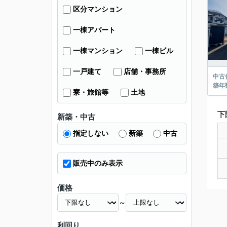
区分マンション
一棟アパート
一棟マンション
一棟ビル
一戸建て
店舗・事務所
中古
築年
寮・旅館等
土地
下
新築・中古
指定しない
新築
中古
販売中のみ表示
価格
～
利回り