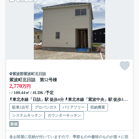
紫波郡紫波町北日詰
紫波町北日詰 第5
2号棟
2,770
万円
- / 100.44㎡ / 4LDK /予定
東北本線「日詰」駅 徒歩4分
東北本線「紫波中央」駅 徒歩30分
東
駐車2台可
プロパンガス
バリアフリー
収納豊富
システムキッチン
カウンターキッチン
新築
各お部屋に収納が付いていますので、季節ものや趣味のものが楽々に収