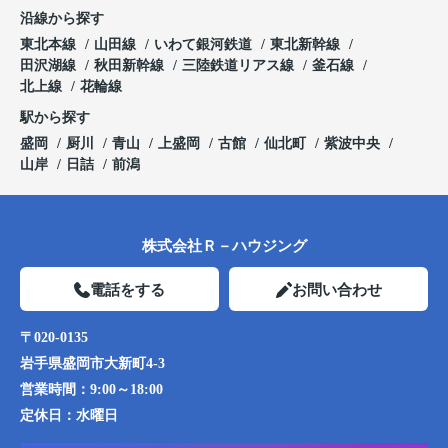
沿線から探す
東北本線
山田線
いわて銀河鉄道
東北新幹線
田沢湖線
秋田新幹線
三陸鉄道リアス線
釜石線
北上線
花輪線
駅から探す
盛岡
厨川
青山
上盛岡
古館
仙北町
紫波中央
山岸
日詰
前潟
株式会社Ｒ－ハウジング
電話をする
お問い合わせ
〒020-0135
岩手県盛岡市大新町4-3
営業時間：
9:00～18:00
定休日：
水曜日