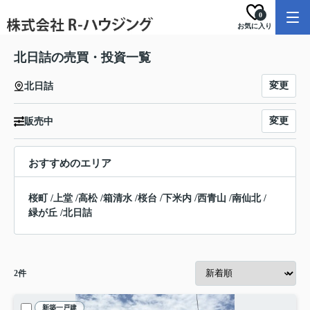
0
お気に入り
北日詰の売買・投資一覧
変更
北日詰
変更
販売中
おすすめのエリア
桜町
/
上堂
/
高松
/
箱清水
/
桜台
/
下米内
/
西青山
/
南仙北
/
緑が丘
/
北日詰
2
件
新築一戸建