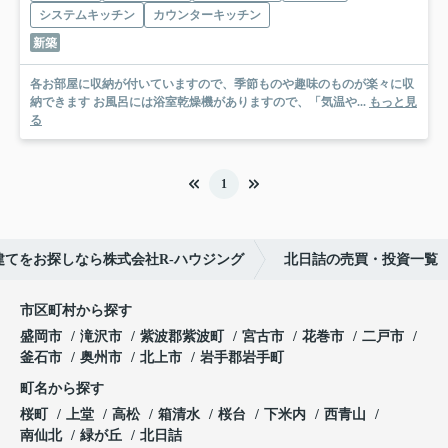
システムキッチン
カウンターキッチン
新築
各お部屋に収納が付いていますので、季節ものや趣味のものが楽々に収
納できます お風呂には浴室乾燥機がありますので、「気温や...
もっと見
る
1
建てをお探しなら株式会社R-ハウジング
北日詰の売買・投資一覧
市区町村から探す
盛岡市
滝沢市
紫波郡紫波町
宮古市
花巻市
二戸市
釜石市
奥州市
北上市
岩手郡岩手町
町名から探す
桜町
上堂
高松
箱清水
桜台
下米内
西青山
南仙北
緑が丘
北日詰