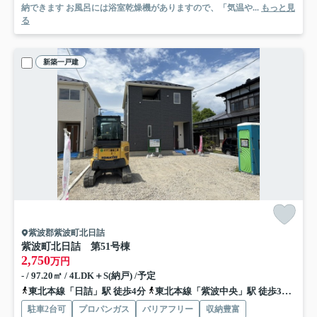
納できます お風呂には浴室乾燥機がありますので、「気温や...
もっと見
る
新築一戸建
紫波郡紫波町北日詰
紫波町北日詰 第5
1号棟
2,750
万円
- / 97.20㎡ / 4LDK＋S(納戸) /予定
東北本線「日詰」駅 徒歩4分
東北本線「紫波中央」駅 徒歩30分
東
駐車2台可
プロパンガス
バリアフリー
収納豊富