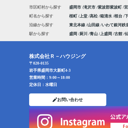
市区町村から探す
盛岡市
滝沢市
紫波郡紫波町
宮
町名から探す
桜町
上堂
高松
箱清水
桜台
沿線から探す
東北本線
山田線
いわて銀河鉄
駅から探す
盛岡
厨川
青山
上盛岡
古館
株式会社Ｒ－ハウジング
〒020-0135
岩手県盛岡市大新町4-3
営業時間：
9:00～18:00
定休日：
水曜日
お問い合わせ