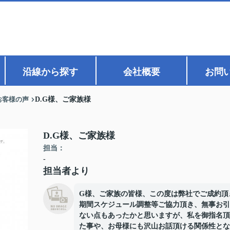
沿線から探す
会社概要
お問
お客様の声
D.G様、ご家族様
D.G様、ご家族様
担当：
-
担当者より
G様、ご家族の皆様、この度は弊社でご成約頂
期間スケジュール調整等ご協力頂き、無事お引
ない点もあったかと思いますが、私を御指名頂
た事や、お母様にも沢山お話頂ける関係性とな