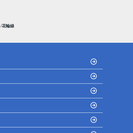
線
花輪線