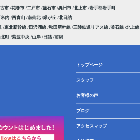
古市
花巻市
二戸市
釜石市
奥州市
北上市
岩手郡岩手町
下米内
西青山
南仙北
緑が丘
北日詰
道
東北新幹線
田沢湖線
秋田新幹線
三陸鉄道リアス線
釜石線
北上
仙北町
紫波中央
山岸
日詰
前潟
トップページ
スタッフ
お客様の声
ブログ
アクセスマップ