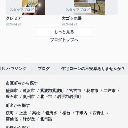
スタッフブログ
スタッフブログ
クレミア
大ゴッホ展
2026.04.28
2026.04.23
もっと見る
ブログトップへ
R-ハウジング
ブログ
住宅ローンの不安感ありませんか？
市区町村から探す
盛岡市
滝沢市
紫波郡紫波町
宮古市
花巻市
二戸市
釜石市
奥州市
北上市
岩手郡岩手町
町名から探す
桜町
上堂
高松
箱清水
桜台
下米内
西青山
南仙北
緑が丘
北日詰
沿線から探す