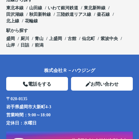
東北本線
山田線
いわて銀河鉄道
東北新幹線
田沢湖線
秋田新幹線
三陸鉄道リアス線
釜石線
北上線
花輪線
駅から探す
盛岡
厨川
青山
上盛岡
古館
仙北町
紫波中央
山岸
日詰
前潟
株式会社Ｒ－ハウジング
電話をする
お問い合わせ
〒020-0135
岩手県盛岡市大新町4-3
営業時間：
9:00～18:00
定休日：
水曜日