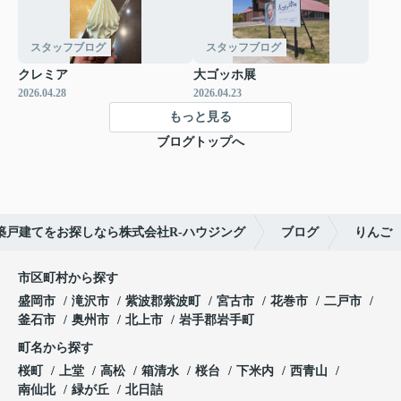
スタッフブログ
スタッフブログ
クレミア
大ゴッホ展
2026.04.28
2026.04.23
もっと見る
ブログトップへ
築戸建てをお探しなら株式会社R-ハウジング
ブログ
りんご
市区町村から探す
盛岡市
滝沢市
紫波郡紫波町
宮古市
花巻市
二戸市
釜石市
奥州市
北上市
岩手郡岩手町
町名から探す
桜町
上堂
高松
箱清水
桜台
下米内
西青山
南仙北
緑が丘
北日詰