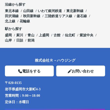
沿線から探す
東北本線
山田線
いわて銀河鉄道
東北新幹線
田沢湖線
秋田新幹線
三陸鉄道リアス線
釜石線
北上線
花輪線
駅から探す
盛岡
厨川
青山
上盛岡
古館
仙北町
紫波中央
山岸
日詰
前潟
株式会社Ｒ－ハウジング
電話をする
お問い合わせ
〒020-0135
岩手県盛岡市大新町4-3
営業時間：
9:00～18:00
定休日：
水曜日