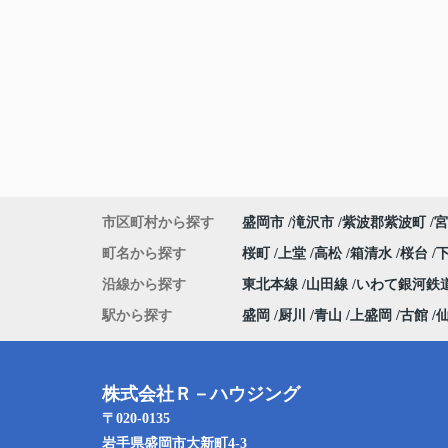
市区町村から探す
盛岡市
滝沢市
紫波郡紫波町
宮
町名から探す
桜町
上堂
高松
箱清水
桜台
沿線から探す
東北本線
山田線
いわて銀河鉄
駅から探す
盛岡
厨川
青山
上盛岡
古館
株式会社Ｒ－ハウジング
〒020-0135
岩手県盛岡市大新町4-3