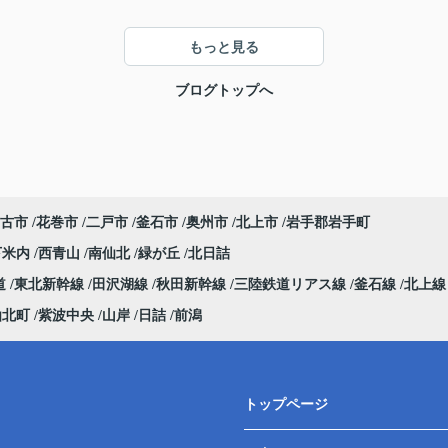
もっと見る
ブログトップへ
古市
花巻市
二戸市
釜石市
奥州市
北上市
岩手郡岩手町
下米内
西青山
南仙北
緑が丘
北日詰
道
東北新幹線
田沢湖線
秋田新幹線
三陸鉄道リアス線
釜石線
北上
仙北町
紫波中央
山岸
日詰
前潟
トップページ