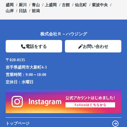
盛岡
厨川
青山
上盛岡
古館
仙北町
紫波中央
山岸
日詰
前潟
株式会社Ｒ－ハウジング
電話をする
お問い合わせ
〒020-0135
岩手県盛岡市大新町4-3
営業時間：
9:00～18:00
定休日：
水曜日
トップページ