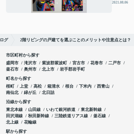
2021.08.06
ログ
2階リビングの戸建てを選ぶことのメリットや注意点とは？
市区町村から探す
盛岡市
滝沢市
紫波郡紫波町
宮古市
花巻市
二戸市
釜石市
奥州市
北上市
岩手郡岩手町
町名から探す
桜町
上堂
高松
箱清水
桜台
下米内
西青山
南仙北
緑が丘
北日詰
沿線から探す
東北本線
山田線
いわて銀河鉄道
東北新幹線
田沢湖線
秋田新幹線
三陸鉄道リアス線
釜石線
北上線
花輪線
駅から探す