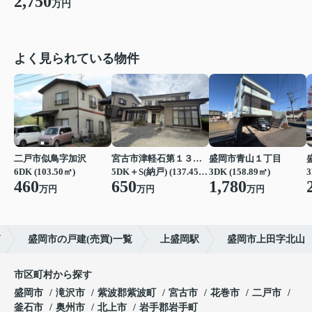
2,750
万円
よく見られている物件
二戸市似鳥字加沢
宮古市津軽石第１３地割
盛岡市青山１丁目
6DK (103.50㎡)
5DK＋S(納戸) (137.45㎡)
3DK (158.89㎡)
3
460
650
1,780
万円
万円
万円
盛岡市の戸建(売買)一覧
上盛岡駅
盛岡市上田字北山
市区町村から探す
盛岡市
滝沢市
紫波郡紫波町
宮古市
花巻市
二戸市
釜石市
奥州市
北上市
岩手郡岩手町