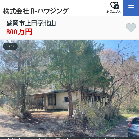
0
お気に入り
盛岡市上田字北山
800万円
1
/
23