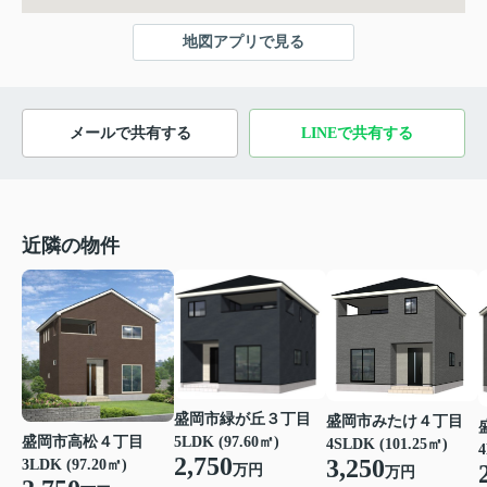
地図アプリで見る
メールで共有する
LINEで共有する
近隣の物件
盛岡市緑が丘３丁目
盛岡市みたけ４丁目
盛岡市高松４丁目
5LDK (97.60㎡)
4SLDK (101.25㎡)
4
2,750
3,250
3LDK (97.20㎡)
万円
万円