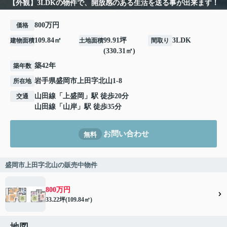
【外観】3LDKの物件で、開放感のある生活を送る事が出来ます！
800万円
価格
109.84㎡
99.91坪
3LDK
建物面積
土地面積
間取り
(330.31㎡)
築42年
築年数
岩手県
盛岡市
上田
字北山1-8
所在地
山田線
「
上盛岡
」駅 徒歩20分
交通
山田線
「
山岸
」駅 徒歩35分
お問い合わせ
無料
盛岡市上田字北山の販売中物件
800万円
33.22坪(109.84㎡)