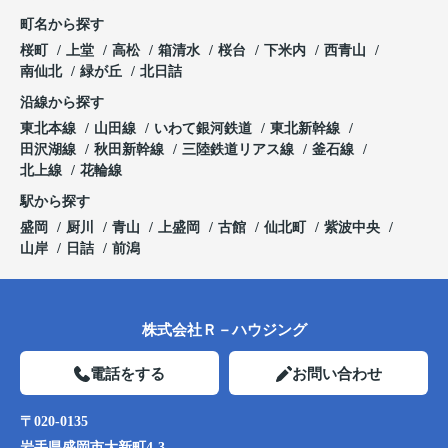
町名から探す
桜町
上堂
高松
箱清水
桜台
下米内
西青山
南仙北
緑が丘
北日詰
沿線から探す
東北本線
山田線
いわて銀河鉄道
東北新幹線
田沢湖線
秋田新幹線
三陸鉄道リアス線
釜石線
北上線
花輪線
駅から探す
盛岡
厨川
青山
上盛岡
古館
仙北町
紫波中央
山岸
日詰
前潟
株式会社Ｒ－ハウジング
電話をする
お問い合わせ
〒020-0135
岩手県盛岡市大新町4-3