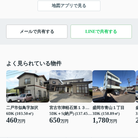
地図アプリで見る
メールで共有する
LINEで共有する
よく見られている物件
二戸市似鳥字加沢
宮古市津軽石第１３地割
盛岡市青山１丁目
6DK (103.50㎡)
5DK＋S(納戸) (137.45㎡)
3DK (158.89㎡)
3
460
650
1,780
万円
万円
万円