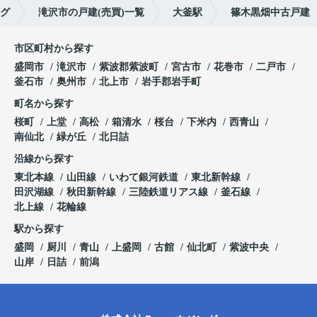
ング
滝沢市の戸建(売買)一覧
大釜駅
篠木黒畑中古戸建
市区町村から探す
盛岡市
滝沢市
紫波郡紫波町
宮古市
花巻市
二戸市
釜石市
奥州市
北上市
岩手郡岩手町
町名から探す
桜町
上堂
高松
箱清水
桜台
下米内
西青山
南仙北
緑が丘
北日詰
沿線から探す
東北本線
山田線
いわて銀河鉄道
東北新幹線
田沢湖線
秋田新幹線
三陸鉄道リアス線
釜石線
北上線
花輪線
駅から探す
盛岡
厨川
青山
上盛岡
古館
仙北町
紫波中央
山岸
日詰
前潟