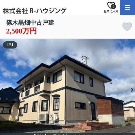
0
お気に入り
篠木黒畑中古戸建
2,500万円
1
/
31