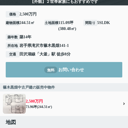
【外観】２世帯家族にもおすすめです
2,500万円
価格
244.51㎡
115.09坪
5SLDK
建物面積
土地面積
間取り
(380.48㎡)
築14年
築年数
岩手県
滝沢市
篠木黒畑
141-1
所在地
田沢湖線
「
大釜
」駅 徒歩8分
交通
お問い合わせ
無料
篠木黒畑中古戸建の販売中物件
2,500万円
73.96坪(244.51㎡)
地図