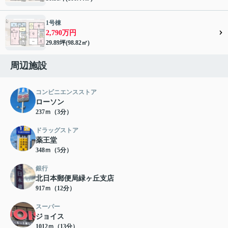
1号棟
2,790万円
29.89坪(98.82㎡)
周辺施設
コンビニエンスストア
ローソン
237ｍ（3分）
ドラッグストア
薬王堂
348ｍ（5分）
銀行
北日本郵便局緑ヶ丘支店
917ｍ（12分）
スーパー
ジョイス
1012ｍ（13分）