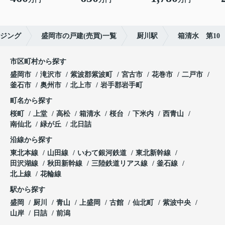
ウジング
盛岡市の戸建(売買)一覧
厨川駅
箱清水 第10
市区町村から探す
盛岡市
滝沢市
紫波郡紫波町
宮古市
花巻市
二戸市
釜石市
奥州市
北上市
岩手郡岩手町
町名から探す
桜町
上堂
高松
箱清水
桜台
下米内
西青山
南仙北
緑が丘
北日詰
沿線から探す
東北本線
山田線
いわて銀河鉄道
東北新幹線
田沢湖線
秋田新幹線
三陸鉄道リアス線
釜石線
北上線
花輪線
駅から探す
盛岡
厨川
青山
上盛岡
古館
仙北町
紫波中央
山岸
日詰
前潟