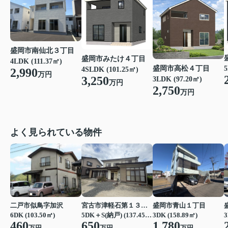
盛岡市南仙北３丁目
盛岡市みたけ４丁目
4LDK (111.37㎡)
盛岡市高松４丁目
5
4SLDK (101.25㎡)
2,990
万円
3,250
3LDK (97.20㎡)
万円
2,750
万円
よく見られている物件
二戸市似鳥字加沢
宮古市津軽石第１３地割
盛岡市青山１丁目
6DK (103.50㎡)
5DK＋S(納戸) (137.45㎡)
3DK (158.89㎡)
3
460
650
1,780
万円
万円
万円