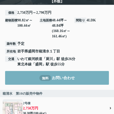
【外観】
2,750万円～2,790万円
価格
98.82㎡～
48.44坪～
4LDK
建物面積
土地面積
間取り
100.44㎡
48.84坪
(160.16㎡～
161.46㎡)
予定
築年数
岩手県
盛岡市
箱清水
１丁目
所在地
いわて銀河鉄道
「
厨川
」駅 徒歩26分
交通
東北本線
「
盛岡
」駅 徒歩55分
お問い合わせ
無料
箱清水 第10の販売中物件
2号棟
2,750万円
30.38坪(100.44㎡)