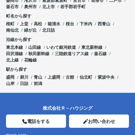
盛岡市
滝沢市
紫波郡紫波町
宮古市
花巻市
二戸市
釜石市
奥州市
北上市
岩手郡岩手町
町名から探す
桜町
上堂
高松
箱清水
桜台
下米内
西青山
南仙北
緑が丘
北日詰
沿線から探す
東北本線
山田線
いわて銀河鉄道
東北新幹線
田沢湖線
秋田新幹線
三陸鉄道リアス線
釜石線
北上線
花輪線
駅から探す
盛岡
厨川
青山
上盛岡
古館
仙北町
紫波中央
山岸
日詰
前潟
株式会社Ｒ－ハウジング
電話をする
お問い合わせ