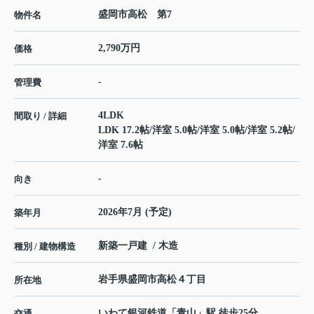
盛岡市高松 第7
物件名
2,790万円
価格
-
管理費
4LDK
間取り / 詳細
LDK 17.2帖
/
洋室 5.0帖
/
洋室 5.0帖
/
洋室 5.2帖
/
洋室 7.6帖
-
向き
2026年7月 (予定)
築年月
新築一戸建 / 木造
種別 / 建物構造
岩手県
盛岡市
高松
４丁目
所在地
いわて銀河鉄道
「
青山
」駅 徒歩25分
交通