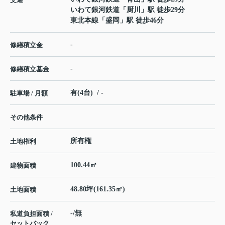
いわて銀河鉄道
「
厨川
」駅 徒歩29分
東北本線
「
盛岡
」駅 徒歩46分
-
修繕積立金
-
修繕積立基金
有(4台) / -
駐車場 / 月額
その他条件
所有権
土地権利
100.44㎡
建物面積
48.80坪(161.35㎡)
土地面積
-/無
私道負担面積 /
セットバック