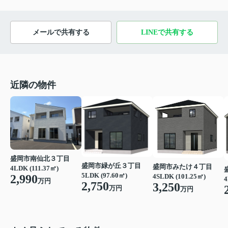
メールで共有する
LINEで共有する
近隣の物件
盛岡市南仙北３丁目
盛岡市緑が丘３丁目
盛岡市みたけ４丁目
4LDK (111.37㎡)
5LDK (97.60㎡)
4SLDK (101.25㎡)
2,990
4
万円
2,750
3,250
万円
万円