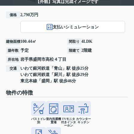
【外観】写真は完成イメージです
2,790万円
価格
支払いシミュレーション
100.44㎡
4LDK
建物面積
間取り
予定
2階建
築年数
階建て
岩手県
盛岡市
高松
４丁目
所在地
いわて銀河鉄道
「
青山
」駅 徒歩25分
交通
いわて銀河鉄道
「
厨川
」駅 徒歩29分
東北本線
「
盛岡
」駅 徒歩46分
物件の特徴
バストイレ
室内洗濯機
TVモニタ
カウンター
別
置場
付きインタ
キッチン
ーホン