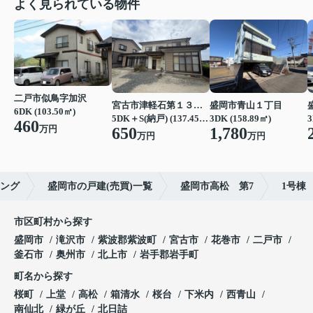
よく見られている物件
二戸市似鳥字加沢
盛岡市青山１丁目
宮古市津軽石第１３地割
6DK (103.50㎡)
3DK (158.89㎡)
5DK＋S(納戸) (137.45㎡)
3
460
万円
1,780
650
万円
万円
ジング
盛岡市の戸建(売買)一覧
盛岡市高松 第7
1号棟
市区町村から探す
盛岡市
滝沢市
紫波郡紫波町
宮古市
花巻市
二戸市
釜石市
奥州市
北上市
岩手郡岩手町
町名から探す
桜町
上堂
高松
箱清水
桜台
下米内
西青山
南仙北
緑が丘
北日詰