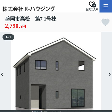
0
お気に入り
盛岡市高松 第7 1号棟
2,790
万円
1
/
21