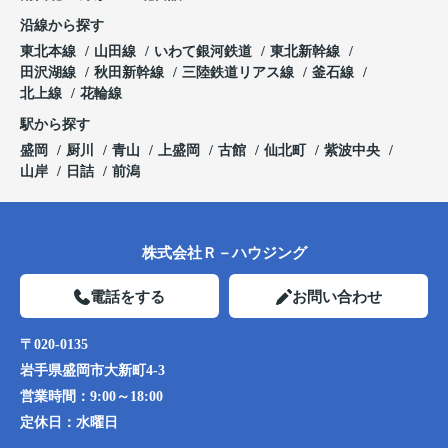
沿線から探す
東北本線
山田線
いわて銀河鉄道
東北新幹線
田沢湖線
秋田新幹線
三陸鉄道リアス線
釜石線
北上線
花輪線
駅から探す
盛岡
厨川
青山
上盛岡
古館
仙北町
紫波中央
山岸
日詰
前潟
株式会社Ｒ－ハウジング
電話をする
お問い合わせ
〒020-0135
岩手県盛岡市大新町4-3
営業時間：
9:00～18:00
定休日：
水曜日