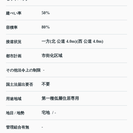
50%
建ぺい率
80%
容積率
一方(北 公道 4.0m)(西 公道 4.0m)
接道状況
市街化区域
都市計画
-
その他法令上の制限
不要
国土法届出要否
第一種低層住居専用
用途地域
宅地 / -
地目 / 地勢
-
管理組合有無