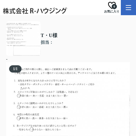
0
お気に入り
T・U様
担当：
-
1
/
1