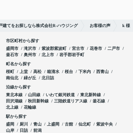
戸建てをお探しなら株式会社R-ハウジング
お客様の声
k 様
市区町村から探す
盛岡市
滝沢市
紫波郡紫波町
宮古市
花巻市
二戸市
釜石市
奥州市
北上市
岩手郡岩手町
町名から探す
桜町
上堂
高松
箱清水
桜台
下米内
西青山
南仙北
緑が丘
北日詰
沿線から探す
東北本線
山田線
いわて銀河鉄道
東北新幹線
田沢湖線
秋田新幹線
三陸鉄道リアス線
釜石線
北上線
花輪線
駅から探す
盛岡
厨川
青山
上盛岡
古館
仙北町
紫波中央
山岸
日詰
前潟