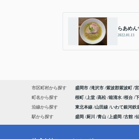
らあめん
2022.01.13
市区町村から探す
盛岡市
滝沢市
紫波郡紫波町
宮
町名から探す
桜町
上堂
高松
箱清水
桜台
沿線から探す
東北本線
山田線
いわて銀河鉄
駅から探す
盛岡
厨川
青山
上盛岡
古館