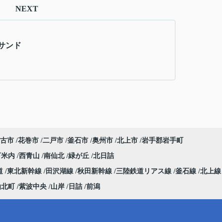
NEXT
サンド
古市
花巻市
二戸市
釜石市
奥州市
北上市
岩手郡岩手町
下米内
西青山
南仙北
緑が丘
北日詰
道
東北新幹線
田沢湖線
秋田新幹線
三陸鉄道リアス線
釜石線
北上
仙北町
紫波中央
山岸
日詰
前潟