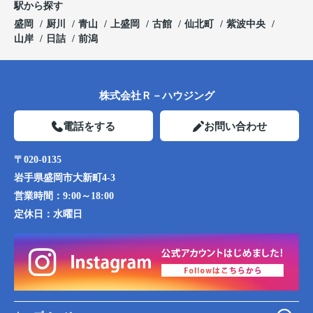
駅から探す
盛岡
厨川
青山
上盛岡
古館
仙北町
紫波中央
山岸
日詰
前潟
株式会社Ｒ－ハウジング
電話をする
お問い合わせ
〒020-0135
岩手県盛岡市大新町4-3
営業時間：
9:00～18:00
定休日：
水曜日