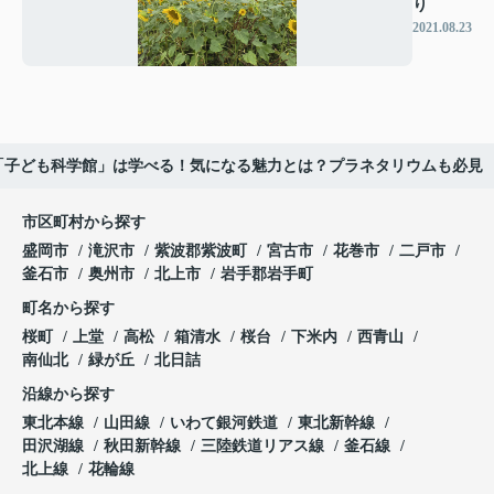
り
2021.08.23
「子ども科学館」は学べる！気になる魅力とは？プラネタリウムも必見
市区町村から探す
盛岡市
滝沢市
紫波郡紫波町
宮古市
花巻市
二戸市
釜石市
奥州市
北上市
岩手郡岩手町
町名から探す
桜町
上堂
高松
箱清水
桜台
下米内
西青山
南仙北
緑が丘
北日詰
沿線から探す
東北本線
山田線
いわて銀河鉄道
東北新幹線
田沢湖線
秋田新幹線
三陸鉄道リアス線
釜石線
北上線
花輪線