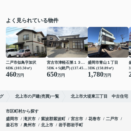
よく見られている物件
二戸市似鳥字加沢
宮古市津軽石第１３地割
盛岡市青山１丁目
6DK (103.50㎡)
5DK＋S(納戸) (137.45㎡)
3DK (158.89㎡)
3
460
650
1,780
万円
万円
万円
グ
北上市の戸建(売買)一覧
北上市大堤東三丁目 中古住宅
市区町村から探す
盛岡市
滝沢市
紫波郡紫波町
宮古市
花巻市
二戸市
釜石市
奥州市
北上市
岩手郡岩手町