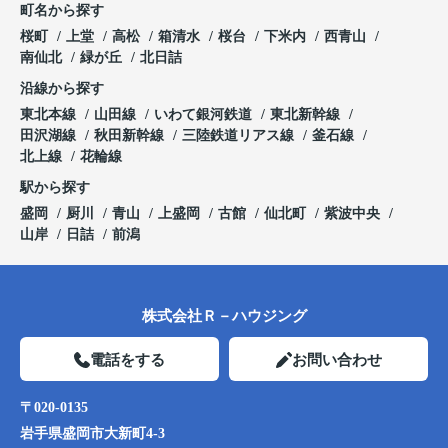
町名から探す
桜町
上堂
高松
箱清水
桜台
下米内
西青山
南仙北
緑が丘
北日詰
沿線から探す
東北本線
山田線
いわて銀河鉄道
東北新幹線
田沢湖線
秋田新幹線
三陸鉄道リアス線
釜石線
北上線
花輪線
駅から探す
盛岡
厨川
青山
上盛岡
古館
仙北町
紫波中央
山岸
日詰
前潟
株式会社Ｒ－ハウジング
電話をする
お問い合わせ
〒020-0135
岩手県盛岡市大新町4-3