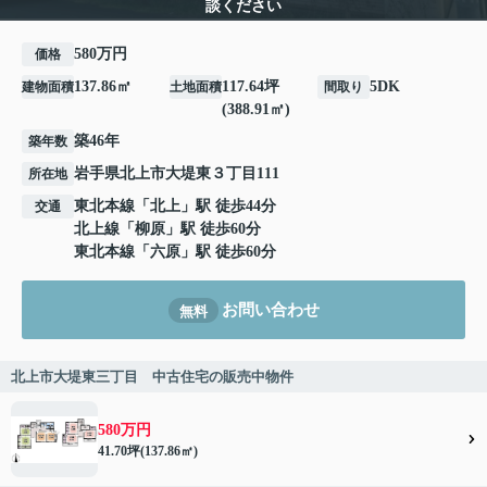
談ください
580万円
価格
137.86㎡
117.64坪
5DK
建物面積
土地面積
間取り
(388.91㎡)
築46年
築年数
岩手県
北上市
大堤東
３丁目111
所在地
東北本線
「
北上
」駅 徒歩44分
交通
北上線
「
柳原
」駅 徒歩60分
東北本線
「
六原
」駅 徒歩60分
お問い合わせ
無料
北上市大堤東三丁目 中古住宅の販売中物件
580万円
41.70坪(137.86㎡)