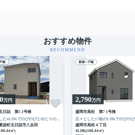
おすすめ物件
RECOMMEND
戸建
新築一戸建
70
2,790
万円
万円
北日詰 第5 2号棟
盛岡市高松 第7 1号棟
さい
フォームかR‐ハウジング（019-681-6957）にお問い合わせください
も大丈夫です
各お部屋に収納がある3LDKの間取りです☆
ぜひお気軽に無料フォームかR‐ハウジング（019-681-6957
広々とした4LDKでのびのびとゆとりのある空間を楽しめます。
イオンスーパーセンタ
盛岡駅まで徒歩15
きなお洋服などが収納できます
ご相談だけでも大丈夫です
ぜひお気軽にお問
紫波町北日詰字八反田
盛岡市高松４丁目
100.44㎡)
4LDK(100.44㎡)