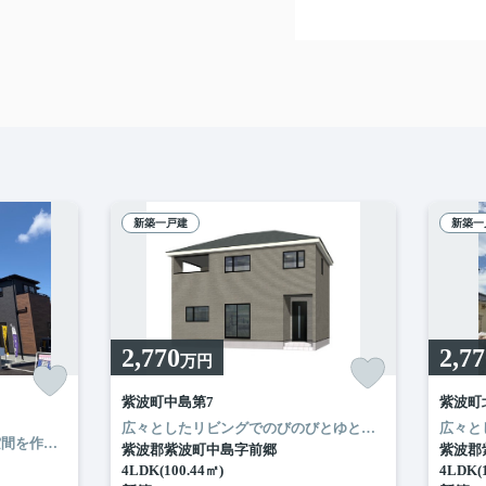
新築一戸建
新築一
2,770
2,7
万円
紫波町中島第7
紫波町
山店まで徒歩15分圏内のおうち♪
リングの3LDKの間取りです☆
気軽に無料フォームかR‐ハウジング（019-681-6957）にお問い合わせくだ
ローソンまで徒歩4分のおうち♪
ご相談だけでも大丈夫です
広々としたリビングでのびのびとゆとりのある空間を楽しめます。
ぜひお気軽に無料
ご相談だけで
日差しが差し込みあたたかな空間を作ってくれます。
各お部屋に収納が付いていますので、お部屋ごとに好
紫波郡紫波町中島字前郷
紫波郡
4LDK(100.44㎡)
4LDK(