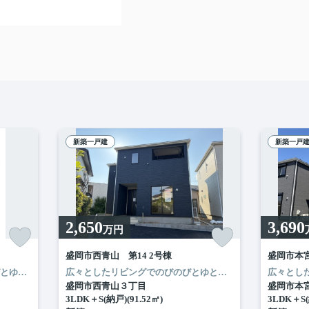
新築一戸建
新築一戸
2,650
3,690
万円
盛岡市西青山 第14 2号棟
盛岡市本宮
）にお問い合わせください
ーまで徒歩10分圏内のおうち♪
分圏内のおうち♪
広々とした17帖のLDKでのびのびとゆとりのある空間を楽しめます
ご相談だけでも大丈夫です
トリプルガラスサッシで夏も冬も快適☆
全居室フローリングの4LDKの間取りです
ぜひお気軽に無料フォームかR‐ハウジ
広々としたリビングでのびのびとゆとりのある空間を楽しめます。
ご相
い合わせください
盛岡市西青山３丁目
盛岡市本
3LDK＋S(納戸)(91.52㎡)
3LDK＋S(