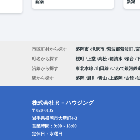
新築
新築
市区町村から探す
盛岡市
滝沢市
紫波郡紫波町
宮
町名から探す
桜町
上堂
高松
箱清水
桜台
沿線から探す
東北本線
山田線
いわて銀河鉄
駅から探す
盛岡
厨川
青山
上盛岡
古館
株式会社Ｒ－ハウジング
〒020-0135
岩手県盛岡市大新町4-3
営業時間：
9:00～18:00
定休日：
水曜日