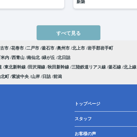
新築
すべて見る
古市
花巻市
二戸市
釜石市
奥州市
北上市
岩手郡岩手町
下米内
西青山
南仙北
緑が丘
北日詰
道
東北新幹線
田沢湖線
秋田新幹線
三陸鉄道リアス線
釜石線
北上
仙北町
紫波中央
山岸
日詰
前潟
トップページ
スタッフ
お客様の声