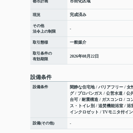
都市計画
市街化区域
現況
完成済み
その他
-
法令上の制限
取引態様
一般媒介
取引条件の
2026年08月22日
有効期限
設備条件
設備条件
閑静な住宅地 / バリアフリー / 女
グ / プロパンガス / 公営水道 / 公
台可 / 耐震構造 / ガスコンロ / 
ス・トイレ別 / 追焚機能浴室 / 浴
インクロゼット / TVモニタ付イン
設備(その他)
-