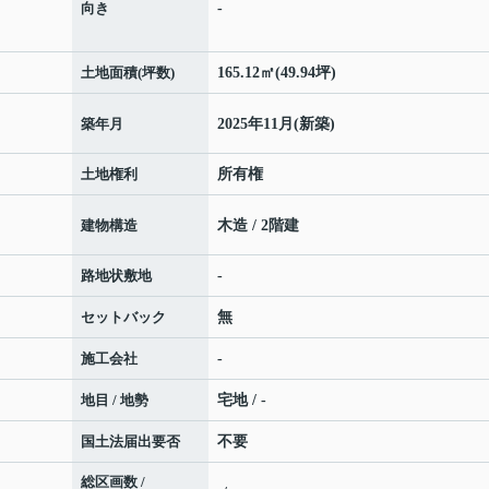
向き
-
土地面積(坪数)
165.12㎡(49.94坪)
築年月
2025年11月(新築)
土地権利
所有権
建物構造
木造 / 2階建
路地状敷地
-
セットバック
無
施工会社
-
地目 / 地勢
宅地 / -
国土法届出要否
不要
総区画数 /