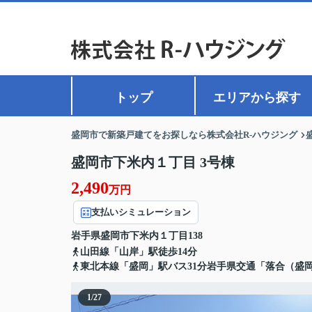
トップ
エリアから探す
盛岡市で新築戸建てをお探しなら株式会社R-ハウジング
盛岡市下米内１丁目 3号棟
2,490
万円
支払いシミュレーション
岩手県
盛岡市
下米内
１丁目138
山田線「山岸」駅徒歩14分
東北本線「盛岡」駅バス31分岩手県交通「落合（盛
1
/
27