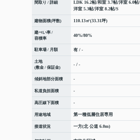
間取り / 詳細
LDK 16.2帖
/
和室 3.7帖
/
洋室 6.0帖
/
洋室 5.3帖
/
洋室 8.2帖
/
S
建物面積(坪数)
110.13㎡(33.31坪)
建ぺい率 /
40%/80%
容積率
駐車場 / 月額
有 / -
土地
- / -
(敷金 / 保証金)
傾斜地部分面積
-
私道負担面積
-
高圧線下面積
-
用途地域
第一種低層住居専用
接道状況
一方(北 公道 6.0m)