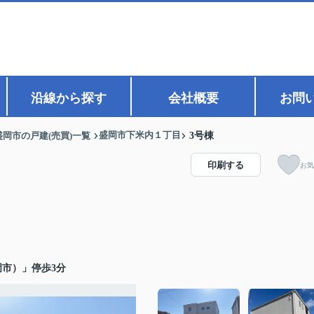
沿線から探す
会社概要
お問
盛岡市下米内１丁目
盛岡市の戸建(売買)一覧
3号棟
印刷する
お気
岡市）」停歩3分