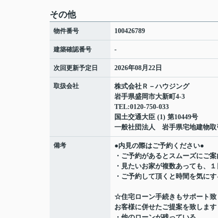
その他
物件番号
100426789
建築確認番号
-
次回更新予定日
2026年08月22日
取扱会社
株式会社Ｒ－ハウジング
岩手県盛岡市大新町4-3
TEL:0120-750-033
国土交通大臣 (1) 第10449号
一般社団法人 岩手県宅地建物取
備考
●内見の際はご予約ください●
・ご予約があるとスムーズにご案
・見たいお家が複数あっても、１
・ご予約して頂くと時間を気にす
☆住宅ローン手続きもサポート致
お客様に併せたご提案を致します
・他のローンが残っている