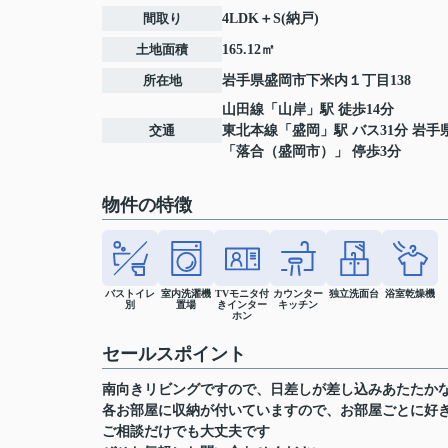
間取り
4LDK＋S(納戸)
土地面積
165.12㎡
所在地
岩手県
盛岡市
下米内
１丁目138
山田線
「
山岸
」駅 徒歩14分
交通
東北本線
「
盛岡
」駅 バス31分 岩手
「落合（盛岡市）」 停歩3分
物件の特徴
バストイレ
室内洗濯機
TVモニタ付
カウンター
独立洗面台
浴室乾燥機
別
置場
きインター
キッチン
ホン
セールスポイント
南向きリビングですので、日差しが差し込みあたたか
各お部屋に収納が付いていますので、お部屋ごとに好
ご相談だけでも大丈夫です